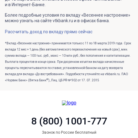
и в Интернет-Банке.
Более подробные условия по вкладу «Весеннее настроение»
можно узнать на сайте vtkbank.ru и в офисах банка.
Рассчитать доход по вкладу прямо сейчас
*Вклад «Весеннее настроение» принимается только с 11 по 18 марта 2019 года. Срок
вклада 12 мес + 1 день (без автоматического перезаключения на новый срок), мин.
сумма вклада — 100 тыс. руб., макс — 10 млн руб.; без пополнения и капитализации.
Выплата процентов в конце срока. При досрочном изъятии вклада начисленные
проценты пересчитываются по ставке, установленной банком на дату возврата
вклада для вклада «До востребования». Подробности уточняйте на vtkbank.ru. ПАО
®
«Норвик Банк» (Вятка Банк
), Лиц. ЦБ РФ № 902 от 17. 07. 2015
8 (800) 1001-777
Звонок по России бесплатный