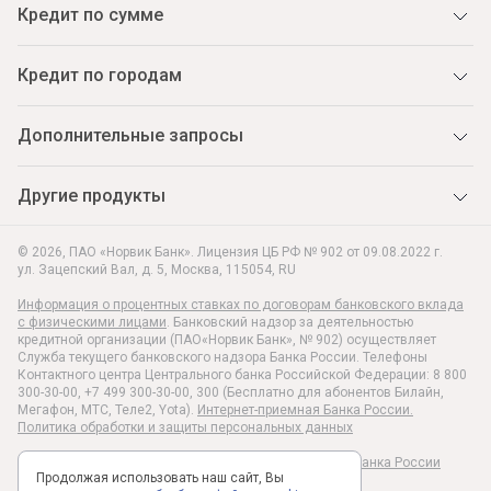
Кредит по сумме
Кредит по городам
Дополнительные запросы
Другие продукты
© 2026, ПАО «Норвик Банк». Лицензия ЦБ РФ № 902 от 09.08.2022 г.
ул. Зацепский Вал, д. 5
,
Москва
,
115054
,
RU
Информация о процентных ставках по договорам банковского вклада
с физическими лицами
. Банковский надзор за деятельностью
кредитной организации (ПАО«Норвик Банк», № 902) осуществляет
Служба текущего банковского надзора Банка России. Телефоны
Контактного центра Центрального банка Российской Федерации: 8 800
300-30-00, +7 499 300-30-00, 300 (Бесплатно для абонентов Билайн,
Мегафон, МТС, Теле2, Yota).
Интернет-приемная Банка России.
Политика обработки и защиты персональных данных
Раскрытие информации в соответствии c Указанием Банка России
Продолжая использовать наш сайт, Вы
№6496-У