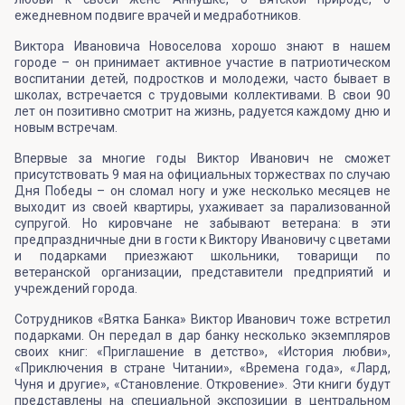
ежедневном подвиге врачей и медработников.
Виктора Ивановича Новоселова хорошо знают в нашем
городе – он принимает активное участие в патриотическом
воспитании детей, подростков и молодежи, часто бывает в
школах, встречается с трудовыми коллективами. В свои 90
лет он позитивно смотрит на жизнь, радуется каждому дню и
новым встречам.
Впервые за многие годы Виктор Иванович не сможет
присутствовать 9 мая на официальных торжествах по случаю
Дня Победы – он сломал ногу и уже несколько месяцев не
выходит из своей квартиры, ухаживает за парализованной
супругой. Но кировчане не забывают ветерана: в эти
предпраздничные дни в гости к Виктору Ивановичу с цветами
и подарками приезжают школьники, товарищи по
ветеранской организации, представители предприятий и
учреждений города.
Сотрудников «Вятка Банка» Виктор Иванович тоже встретил
подарками. Он передал в дар банку несколько экземпляров
своих книг: «Приглашение в детство», «История любви»,
«Приключения в стране Читании», «Времена года», «Лард,
Чуня и другие», «Становление. Откровение». Эти книги будут
представлены на специальной экспозиции в центральном