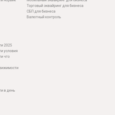
ти норвик
Мобильный эквайринг для бизнеса
Торговый эквайринг для бизнеса
СБП для бизнеса
Валютный контроль
ти 2025
ти условия
ти что
движимости
и в день