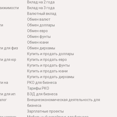
Вклад на 2 года
движимости
Вклад на 3 года
Валютный вклад
Обмен валют
ти
Обмен доллары
Обмен евро
Обмен фунты
Обмен юани
ти для физ
Обмен дирхамы
Купить и продать доллары
ти для юр
Купить и продать евро
Купить и продать фунты
Купить и продать юани
Купить и продать дирхамы
ти на
РКО для бизнеса
Тарифы РКО
и для ип
ВЭД для бизнеса
алог
Внешнеэкономическая деятельность для
бизнеса
Зарплатные проекты