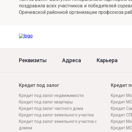
поздравила всех участников и победителей сорев
Онлайн
Удаленная идентификация
Оричевской районной организации профсоюза ра
Мобильное приложение
Все вклады
Подтверждение согласия через Госуслуги
Все сервисы
Реквизиты
Адреса
Карьера
Кредит под залог
Кредит п
Кредит под залог недвижимости
Кредит Мо
Кредит под залог квартиры
Кредит М
Кредит под залог частного дома
Кредит Сан
Кредит под залог земельного участка
Кредит СП
Кредит под залог земельного участка с
Кредит Мо
домом
Кредит М