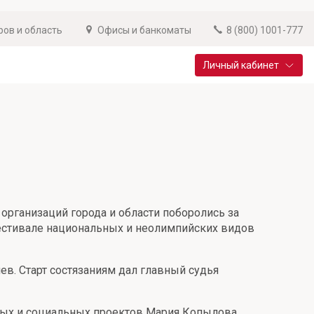
ров и область
Офисы и банкоматы
8 (800) 1001-777
Личный кабинет
Специальные предложения
Вклад «Новый старт»
До 14,25% годовых
Подробнее
рганизаций города и области поборолись за
фестивале национальных и неолимпийских видов
. Старт состязаниям дал главный судья
ных и социальных проектов Мария Копылова