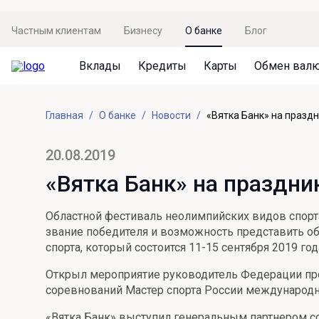
Частным клиентам
Бизнесу
О банке
Блог
Вклады
Кредиты
Карты
Обмен вал
Вклады
Кредиты
Карты
Обмен валют
Сервисы
Акции
Главная
О банке
Новости
«Вятка Банк» на праздн
Не упусти момент
Кредит под залог недвижимости
Дебетовая карта с пакетом услуг
Курсы валют
Оплата кредита
Акция «Приведи друга»
Просто вклад
Рефинансирование
Премиальная карта Mir Supreme
Бронирование валюты
Оценка недвижимости
Акция «Ставка на бизнес»
20.08.2019
Накопительный
Кредит на автомобиль
Пенсионная карта
Курсы валют ЦБ
Подбор новой недвижимости
«Вятка Банк» на праздни
Пенсионер
Кредит на строительство
Система быстрых платежей
Все карты
Областной фестиваль неолимпийских видов спорт
Отличная стратегия+
Потребительский кредит
СБПей
звание победителя и возможность представить о
спорта, который состоится 11-15 сентября 2019 год
Фиксируй доход
Mir Pay
Все кредиты
Открыл мероприятие руководитель Федерации про
Новый старт
Госуслуги
соревнований Мастер спорта России международно
Валютный плюс
Регистрация в ЕБС
«Вятка Банк» выступил генеральным партнером с