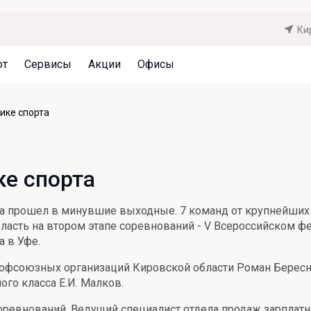
Ки
ют
Сервисы
Акции
Офисы
Может быть полезно
Может быть полезно
Может быть полезно
ике спорта
Система страхования вкладов
Привилегии для клиентов
Документы
Налогообложение вкладов
Оплата кредита
Уведомление об операциях
ке спорта
Архив вкладов
Реструктуризация
Кешбэк
Документы
а прошел в минувшие выходные. 7 команд от крупнейших о
Оценка недвижимости
бласть на втором этапе соревнований - V Всероссийском 
а в Уфе.
Подбор новой недвижимости
фсоюзных организаций Кировской области Роман Береснев
го класса Е.И. Малков.
оревнований. Ведущий специалист отдела продаж зарплат