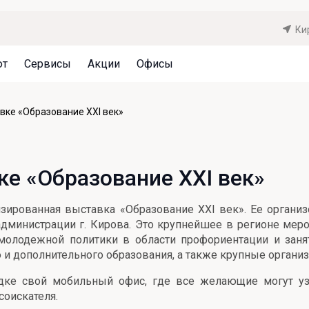
Ки
ют
Сервисы
Акции
Офисы
Может быть полезно
Может быть полезно
Может быть полезно
авке «Образование XXI век»
Система страхования вкладов
Привилегии для клиентов
Документы
Налогообложение вкладов
Оплата кредита
Уведомление об операциях
ке «Образование XXI век»
Архив вкладов
Реструктуризация
Кешбэк
Документы
изированная выставка «Образование XXI век». Ее органи
Оценка недвижимости
дминистрации г. Кирова. Это крупнейшее в регионе меро
олодежной политики в области профориентации и занят
Подбор новой недвижимости
и дополнительного образования, а также крупные организ
дке свой мобильный офис, где все желающие могут уз
соискателя.