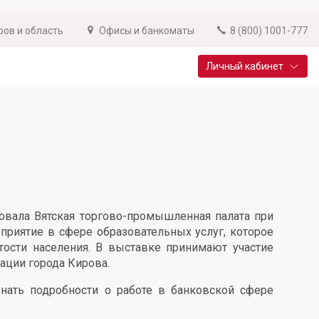
ров и область
Офисы и банкоматы
8 (800) 1001-777
Личный кабинет
Специальные предложения
Вклад «Новый старт»
До 14,25% годовых
Подробнее
зовала Вятская торгово-промышленная палата при
приятие в сфере образовательных услуг, которое
ости населения. В выставке принимают участие
ации города Кирова.
нать подробности о работе в банковской сфере