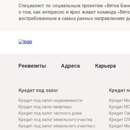
Специалист по социальным проектам «Вятка Банк
Онлайн
Удаленная идентификация
о том, как интересно и ярко живет команда «Вят
востребованным в самых разных направлениях де
Мобильное приложение
Все вклады
Подтверждение согласия через Госуслуги
Все сервисы
Реквизиты
Адреса
Карьера
Кредит под залог
Кредит п
Кредит под залог недвижимости
Кредит Мо
Кредит под залог квартиры
Кредит М
Кредит под залог частного дома
Кредит Сан
Кредит под залог земельного участка
Кредит СП
Кредит под залог земельного участка с
Кредит Мо