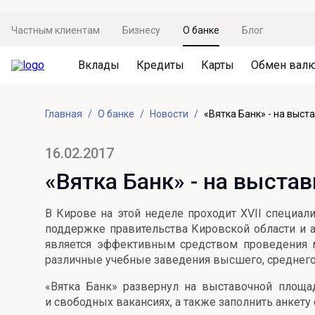
Частным клиентам
Бизнесу
О банке
Блог
Вклады
Кредиты
Карты
Обмен вал
Вклады
Кредиты
Карты
Обмен валют
Сервисы
Акции
Главная
О банке
Новости
«Вятка Банк» - на выст
Не упусти момент
Кредит под залог недвижимости
Дебетовая карта с пакетом услуг
Курсы валют
Оплата кредита
Акция «Приведи друга»
Просто вклад
Рефинансирование
Премиальная карта Mir Supreme
Бронирование валюты
Оценка недвижимости
Акция «Ставка на бизнес»
16.02.2017
Накопительный
Кредит на автомобиль
Пенсионная карта
Курсы валют ЦБ
Подбор новой недвижимости
«Вятка Банк» - на выстав
Пенсионер
Кредит на строительство
Система быстрых платежей
Все карты
В Кирове на этой неделе проходит XVII специал
Отличная стратегия+
Потребительский кредит
СБПей
поддержке правительства Кировской области и а
является эффективным средством проведения м
Фиксируй доход
Mir Pay
Все кредиты
различные учебные заведения высшего, среднего 
Новый старт
Госуслуги
«Вятка Банк» развернул на выставочной площа
и свободных вакансиях, а также заполнить анкету 
Валютный плюс
Регистрация в ЕБС