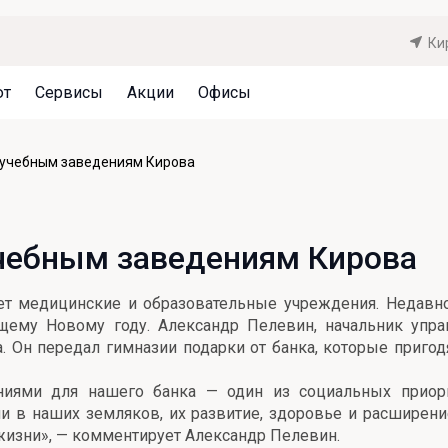
Ки
ют
Сервисы
Акции
Офисы
Может быть полезно
Может быть полезно
Может быть полезно
 учебным заведениям Кирова
Система страхования вкладов
Привилегии для клиентов
Документы
Налогообложение вкладов
Оплата кредита
Уведомление об операциях
учебным заведениям Кирова
Архив вкладов
Реструктуризация
Кешбэк
Документы
ет медицинские и образовательные учреждения. Недавно
Оценка недвижимости
ему Новому году. Александр Пелевин, начальник управ
. Он передал гимназии подарки от банка, которые пригод
Подбор новой недвижимости
иями для нашего банка — один из социальных приорит
и в наших земляков, их развитие, здоровье и расширени
жизни», — комментирует Александр Пелевин.