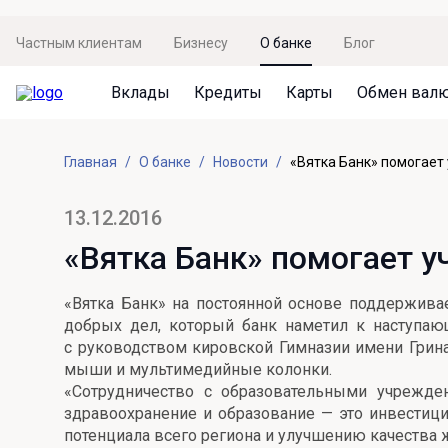
Частным клиентам
Бизнесу
О банке
Блог
Вклады
Кредиты
Карты
Обмен вал
Вклады
Кредиты
Карты
Обмен валют
Сервисы
Акции
Главная
О банке
Новости
«Вятка Банк» помогает
Не упусти момент
Кредит под залог недвижимости
Дебетовая карта с пакетом услуг
Курсы валют
Оплата кредита
Акция «Приведи друга»
Просто вклад
Рефинансирование
Премиальная карта Mir Supreme
Бронирование валюты
Оценка недвижимости
Акция «Ставка на бизнес»
13.12.2016
Накопительный
Кредит на автомобиль
Пенсионная карта
Курсы валют ЦБ
Подбор новой недвижимости
«Вятка Банк» помогает 
Пенсионер
Кредит на строительство
Система быстрых платежей
Все карты
«Вятка Банк» на постоянной основе поддержива
Отличная стратегия+
Потребительский кредит
СБПей
добрых дел, который банк наметил к наступающ
с руководством кировской Гимназии имени Грина
Фиксируй доход
Mir Pay
Все кредиты
мыши и мультимедийные колонки.
«Сотрудничество с образовательными учрежден
Новый старт
Госуслуги
здравоохранение и образование — это инвестици
потенциала всего региона и улучшению качества 
Валютный плюс
Регистрация в ЕБС