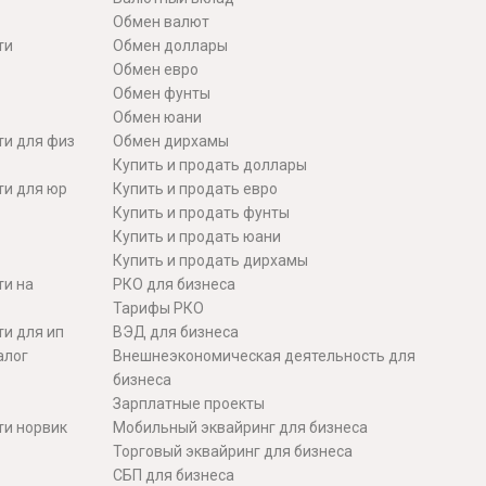
Обмен валют
ти
Обмен доллары
Обмен евро
Обмен фунты
Обмен юани
ти для физ
Обмен дирхамы
Купить и продать доллары
ти для юр
Купить и продать евро
Купить и продать фунты
Купить и продать юани
Купить и продать дирхамы
ти на
РКО для бизнеса
Тарифы РКО
и для ип
ВЭД для бизнеса
алог
Внешнеэкономическая деятельность для
бизнеса
Зарплатные проекты
ти норвик
Мобильный эквайринг для бизнеса
Торговый эквайринг для бизнеса
СБП для бизнеса