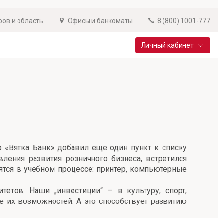
ров и область
Офисы и банкоматы
8 (800) 1001-777
Личный кабинет
Специальные предложения
Вклад «Новый старт»
До 14,25% годовых
Подробнее
 «Вятка Банк» добавил еще один пункт к списку
ления развития розничного бизнеса, встретился
ятся в учебном процессе: принтер, компьютерные
етов. Наши „инвестиции“ — в культуру, спорт,
е их возможностей. А это способствует развитию