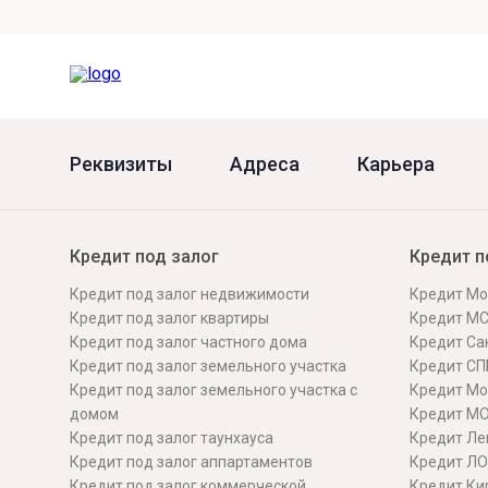
Онлайн
Удаленная идентификация
Мобильное приложение
Все вклады
Подтверждение согласия через Госуслуги
Все сервисы
Реквизиты
Адреса
Карьера
Кредит под залог
Кредит п
Кредит под залог недвижимости
Кредит Мо
Кредит под залог квартиры
Кредит М
Кредит под залог частного дома
Кредит Сан
Кредит под залог земельного участка
Кредит СП
Кредит под залог земельного участка с
Кредит Мо
домом
Кредит М
Кредит под залог таунхауса
Кредит Ле
Кредит под залог аппартаментов
Кредит ЛО
Кредит под залог коммерческой
Кредит Ки