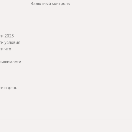
Валютный контроль
ти 2025
ти условия
ти что
движимости
и в день