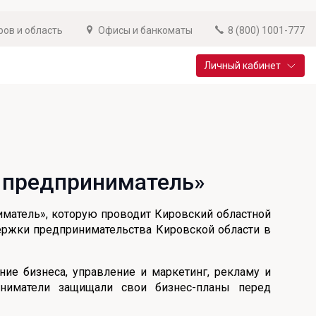
ров и область
Офисы и банкоматы
8 (800) 1001-777
Личный кабинет
Специальные предложения
Вклад «Новый старт»
До 14,25% годовых
й предприниматель»
Подробнее
матель», которую проводит Кировский областной
ержки предпринимательства Кировской области в
ие бизнеса, управление и маркетинг, рекламу и
иниматели защищали свои бизнес-планы перед