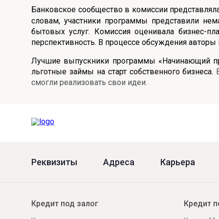
Банковское сообщество в комиссии представлял
Онлайн
Удаленная идентификация
словам, участники программы представили нема
бытовых услуг. Комиссия оценивала бизнес-пла
Мобильное приложение
Все вклады
перспективность. В процессе обсуждения авторы 
Подтверждение согласия через Госуслуги
Лучшие выпускники программы «Начинающий пре
льготные займы на старт собственного бизнеса.
В
Все сервисы
смогли реализовать свои идеи.
Реквизиты
Адреса
Карьера
Кредит под залог
Кредит п