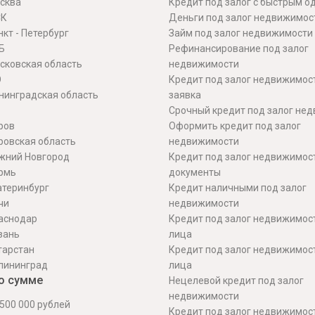
сква
Кредит под залог с быстрым 
СК
Деньги под залог недвижимос
кт - Петербург
Займ под залог недвижимости
Б
Рефинансирование под залог
сковская область
недвижимости
О
Кредит под залог недвижимос
нинградская область
заявка
Срочный кредит под залог не
ров
Оформить кредит под залог
ровская область
недвижимости
жний Новгород
Кредит под залог недвижимос
рмь
документы
атеринбург
Кредит наличными под залог
чи
недвижимости
аснодар
Кредит под залог недвижимос
зань
лица
тарстан
Кредит под залог недвижимос
лининград
лица
о сумме
Нецелевой кредит под залог
недвижимости
500 000 рублей
Кредит под залог недвижимос