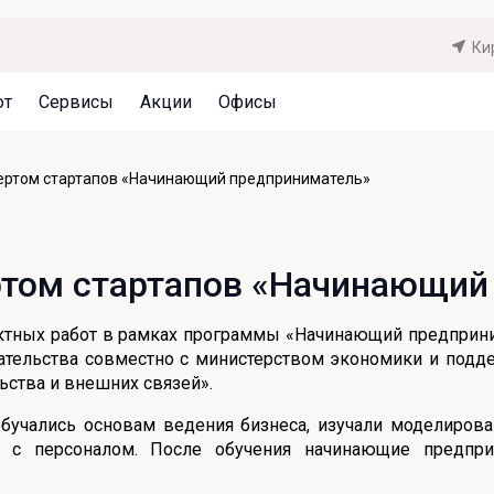
Ки
ют
Сервисы
Акции
Офисы
Может быть полезно
Может быть полезно
Может быть полезно
пертом стартапов «Начинающий предприниматель»
Система страхования вкладов
Привилегии для клиентов
Документы
Налогообложение вкладов
Оплата кредита
Уведомление об операциях
ертом стартапов «Начинающи
Архив вкладов
Реструктуризация
Кешбэк
Документы
тных работ в рамках программы «Начинающий предприни
Оценка недвижимости
тельства совместно с министерством экономики и подд
ства и внешних связей».
Подбор новой недвижимости
бучались основам ведения бизнеса, изучали моделирован
у с персоналом. После обучения начинающие предпр