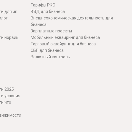
Тарифы РКО
и для ип
ВЭД для бизнеса
алог
Внешнеэкономическая деятельность для
бизнеса
Зарплатные проекты
ти норвик
Мобильный эквайринг для бизнеса
Торговый эквайринг для бизнеса
СБП для бизнеса
Валютный контроль
ти 2025
ти условия
ти что
движимости