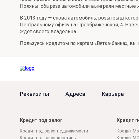
Поляны: оба раза автомобили выиграли местные жи
Онлайн
Удаленная идентификация
В 2013 году — снова автомобиль, розыгрыш котор
Мобильное приложение
Все вклады
Центральному офису на Преображенской, 4. Новень
ждет своего владельца.
Подтверждение согласия через Госуслуги
Пользуясь кредитом по картам «Вятка-банка», вы 
Все сервисы
Реквизиты
Адреса
Карьера
Кредит под залог
Кредит п
Кредит под залог недвижимости
Кредит Мо
Кредит под залог квартиры
Кредит М