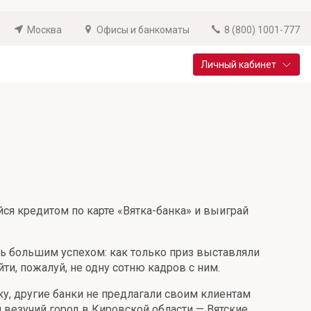
Москва
Офисы и банкоматы
8 (800) 1001-777
Личный кабинет
Специальные предложения
Вклад «Новый старт»
До 14,25% годовых
Подробнее
ся кредитом по карте «Вятка-банка» и выиграй
ь большим успехом: как только приз выставляли
и, пожалуй, не одну сотню кадров с ним.
у, другие банки не предлагали своим клиентам
й везучий город в Кировской области — Вятские