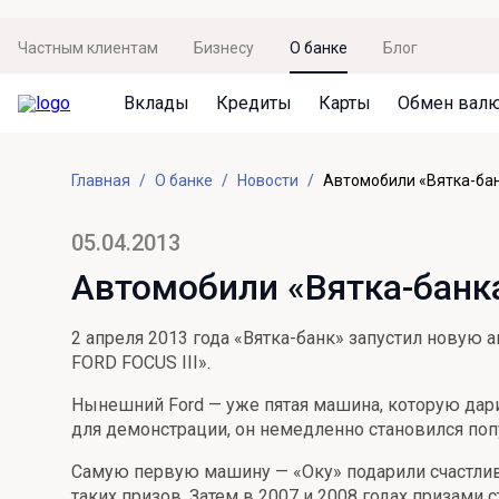
Частным клиентам
Бизнесу
О банке
Блог
Вклады
Кредиты
Карты
Обмен вал
Вклады
Кредиты
Карты
Обмен валют
Сервисы
Акции
Главная
О банке
Новости
Автомобили «Вятка-бан
Не упусти момент
Кредит под залог недвижимости
Дебетовая карта с пакетом услуг
Курсы валют
Оплата кредита
Акция «Приведи друга»
Просто вклад
Рефинансирование
Премиальная карта Mir Supreme
Бронирование валюты
Оценка недвижимости
Акция «Ставка на бизнес»
05.04.2013
Накопительный
Кредит на автомобиль
Пенсионная карта
Курсы валют ЦБ
Подбор новой недвижимости
Автомобили «Вятка-банка
Пенсионер
Кредит на строительство
Система быстрых платежей
Все карты
2 апреля 2013 года «Вятка-банк» запустил новую
Отличная стратегия+
Потребительский кредит
СБПей
FORD FOCUS III».
Фиксируй доход
Mir Pay
Нынешний Ford — уже пятая машина, которую дари
Все кредиты
для демонстрации, он немедленно становился поп
Новый старт
Госуслуги
Самую первую машину — «Оку» подарили счастливч
Валютный плюс
Регистрация в ЕБС
таких призов. Затем в 2007 и 2008 годах призами 