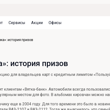
ют
Сервисы
Акции
Офисы
Может быть полезно
Может быть полезно
Может быть полезно
ка»: история призов
Система страхования вкладов
Привилегии для клиентов
Документы
Налогообложение вкладов
Оплата кредита
Уведомление об операциях
»: история призов
Архив вкладов
Реструктуризация
Кешбэк
Документы
 акцию для владельцев карт с кредитным лимитом «Пользуй
Оценка недвижимости
Подбор новой недвижимости
т клиентам «Вятка-банк». Автомобили всегда пользовалис
улярным местом для фото. В альбомах кировчан можно найт
ику еще в 2004 году. Для того времени это было в новинк
стали ВАЗ-2107 и ВАЗ-2112. Тогда же выяснилось, что самы