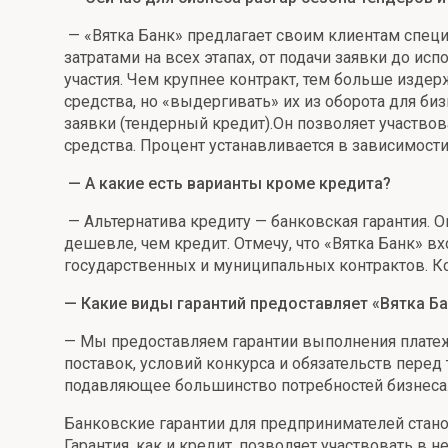
Онлайн
Удаленная идентификация
— «Вятка Банк» предлагает своим клиентам специ
затратами на всех этапах, от подачи заявки до ис
Мобильное приложение
Все вклады
участия. Чем крупнее контракт, тем больше изде
средства, но «выдергивать» их из оборота для б
Подтверждение согласия через Госуслуги
заявки (тендерный кредит).Он позволяет участво
средства. Процент устанавливается в зависимости
Все сервисы
— А какие есть варианты кроме кредита?
— Альтернатива кредиту — банковская гарантия. О
дешевле, чем кредит. Отмечу, что «Вятка Банк» 
государственных и муниципальных контрактов. Кс
— Какие виды гарантий предоставляет «Вятка Ба
— Мы предоставляем гарантии выполнения платежн
поставок, условий конкурса и обязательств пере
подавляющее большинство потребностей бизнеса
Банковские гарантии для предпринимателей стано
Гарантия, как и кредит, позволяет участвовать в