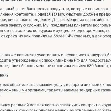
альный пакет банковских продуктов, которые позволяют 
полнения контракта. Подавая заявку, участник должен пред
ржки, связанные с тендером. Для размещения гарантийног
изнеса зачастую сложно. Мы предлагаем клиентам восполь
вать в нескольких конкурсах и аукционах одновременно, 
 от срока, но как правило не более 14% годовых, а для оф
на также позволяет участвовать в нескольких конкурсах б
входит в утвержденный список Минфина РФ для предоставл
тати, таких банков меньше половины из всех 680 банков,
нк»?
ых обязательств, оказания услуг, возврата авансовых п
д таможенными органами, так называемые тендерные гарант
.
вятся реальной возможностью заключить контракт с крупны
 нескольких конкурсах одновременно без отвлечения собств