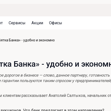
ют
Сервисы
Акции
Офисы
Может быть полезно
Может быть полезно
Может быть полезно
ятка Банка» - удобно и экономно
Система страхования вкладов
Привилегии для клиентов
Документы
Налогообложение вкладов
Оплата кредита
Уведомление об операциях
тка Банка» - удобно и эконом
Архив вкладов
Реструктуризация
Кешбэк
Документы
е дорогое в бизнесе — слово, данное партнеру, готовность
Оценка недвижимости
е гарантии пользуются таким спросом у предпринимателей
Подбор новой недвижимости
ым клиентам рассказывает Анатолий Салтыков, начальник о
 аукционов. Что банк предлагает в этом направлении?