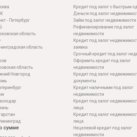
сква
Кредит под залог с быстрым 
СК
Деньги под залог недвижимос
кт - Петербург
Займ под залог недвижимости
Б
Рефинансирование под залог
сковская область
недвижимости
О
Кредит под залог недвижимос
нинградская область
заявка
Срочный кредит под залог не
ров
Оформить кредит под залог
ровская область
недвижимости
жний Новгород
Кредит под залог недвижимос
рмь
документы
атеринбург
Кредит наличными под залог
чи
недвижимости
аснодар
Кредит под залог недвижимос
зань
лица
тарстан
Кредит под залог недвижимос
лининград
лица
о сумме
Нецелевой кредит под залог
недвижимости