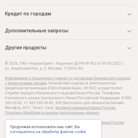
Кредит по городам
Дополнительные запросы
Другие продукты
© 2026, ПАО «Норвик Банк». Лицензия ЦБ РФ № 902 от 09.08.2022 г.
ул. Зацепский Вал, д. 5
,
Москва
,
115054
,
RU
Информация о процентных ставках по договорам банковского вклада
с физическими лицами
. Банковский надзор за деятельностью
кредитной организации (ПАО«Норвик Банк», № 902) осуществляет
Служба текущего банковского надзора Банка России. Телефоны
Контактного центра Центрального банка Российской Федерации: 8 800
300-30-00, +7 499 300-30-00, 300 (Бесплатно для абонентов Билайн,
Мегафон, МТС, Теле2, Yota).
Интернет-приемная Банка России.
Политика обработки и защиты персональных данных
Раскрытие информации в соответствии c Указанием Банка России
Продолжая использовать наш сайт, Вы
№6496-У
соглашаетесь на обработку файлов cookie