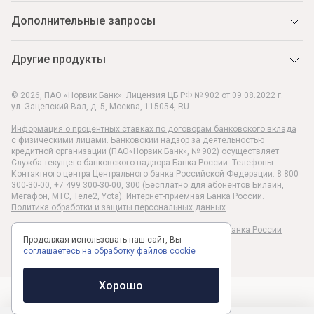
Дополнительные запросы
Другие продукты
© 2026, ПАО «Норвик Банк». Лицензия ЦБ РФ № 902 от 09.08.2022 г.
ул. Зацепский Вал, д. 5
,
Москва
,
115054
,
RU
Информация о процентных ставках по договорам банковского вклада
с физическими лицами
. Банковский надзор за деятельностью
кредитной организации (ПАО«Норвик Банк», № 902) осуществляет
Служба текущего банковского надзора Банка России. Телефоны
Контактного центра Центрального банка Российской Федерации: 8 800
300-30-00, +7 499 300-30-00, 300 (Бесплатно для абонентов Билайн,
Мегафон, МТС, Теле2, Yota).
Интернет-приемная Банка России.
Политика обработки и защиты персональных данных
Раскрытие информации в соответствии c Указанием Банка России
Продолжая использовать наш сайт, Вы
№6496-У
соглашаетесь на обработку файлов cookie
Хорошо