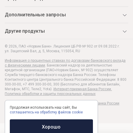
Дополнительные запросы
Другие продукты
© 2026, ПАО «Норвик Банк». Лицензия ЦБ РФ № 902 от 09.08.2022 г.
ул. Зацепский Вал, д. 5
,
Москва
,
115054
,
RU
Информация о процентных ставках по договорам банковского вклада
с физическими лицами
. Банковский надзор за деятельностью
кредитной организации (ПАО«Норвик Банк», № 902) осуществляет
Служба текущего банковского надзора Банка России. Телефоны
Контактного центра Центрального банка Российской Федерации: 8 800
300-30-00, +7 499 300-30-00, 300 (Бесплатно для абонентов Билайн,
Мегафон, МТС, Теле2, Yota).
Интернет-приемная Банка России.
Политика обработки и защиты персональных данных
Раскрытие информации в соответствии c Указанием Банка России
Продолжая использовать наш сайт, Вы
№6496-У
соглашаетесь на обработку файлов cookie
Хорошо