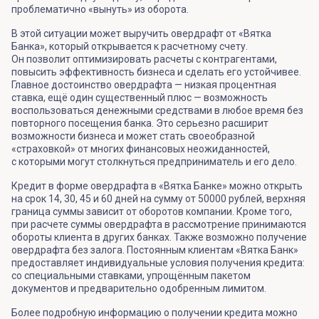
проблематично «вынуть» из оборота.
В этой ситуации может выручить овердрафт от «Вятка
Банка», который открывается к расчетному счету.
Он позволит оптимизировать расчеты с контрагентами,
повысить эффективность бизнеса и сделать его устойчивее.
Главное достоинство овердрафта — низкая процентная
ставка, ещё один существенный плюс — возможность
воспользоваться денежными средствами в любое время без
повторного посещения банка. Это серьезно расширит
возможности бизнеса и может стать своеобразной
«страховкой» от многих финансовых неожиданностей,
с которыми могут столкнуться предприниматель и его дело.
Кредит в форме овердрафта в «Вятка Банке» можно открыть
на срок 14, 30, 45 и 60 дней на сумму от 50000 рублей, верхняя
граница суммы зависит от оборотов компании. Кроме того,
при расчете суммы овердрафта в рассмотрение принимаются
обороты клиента в других банках. Также возможно получение
овердрафта без залога. Постоянным клиентам «Вятка Банк»
предоставляет индивидуальные условия получения кредита:
со специальными ставками, упрощённым пакетом
документов и предварительно одобренным лимитом.
Более подробную информацию о получении кредита можно