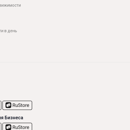
движимости
и в день
я Бизнеса