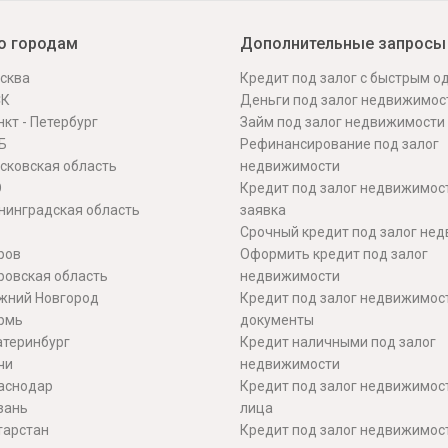
о городам
Дополнительные запросы
сква
Кредит под залог с быстрым 
СК
Деньги под залог недвижимос
кт - Петербург
Займ под залог недвижимости
Б
Рефинансирование под залог
сковская область
недвижимости
О
Кредит под залог недвижимос
нинградская область
заявка
Срочный кредит под залог не
ров
Оформить кредит под залог
ровская область
недвижимости
жний Новгород
Кредит под залог недвижимос
рмь
документы
атеринбург
Кредит наличными под залог
чи
недвижимости
аснодар
Кредит под залог недвижимос
зань
лица
тарстан
Кредит под залог недвижимос