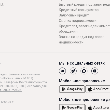
Быстрый кредит под залог не
ША
Кредитный калькулятор
Залоговый кредит
Оценка недвижимости
Кредит под залог недвижимост
обращения
Заявка на кредит под залог
недвижимости
.
Мы в социальных сетях
лада с физическими лицами
.
О«Норвик Банк», № 902)
Мобильное приложение
и. Телефоны Контактного центра
99 300-30-00, 300 (Бесплатно для
я Банка России.
Мобильное приложение дл
и №6496-У