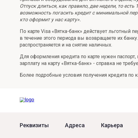
Отпуск длиться, как правило, две недели, то есть
Онлайн
Удаленная идентификация
возможность погасить кредит с минимальной переп
кто оформит у нас карту».
Мобильное приложение
Все вклады
По карте Visa «Вятка-банк» действует льготный п
Подтверждение согласия через Госуслуги
в течение этого периода вы возвращаете их банк
распространяется и на снятие наличных.
Все сервисы
Для оформления кредита по карте нужен паспорт, 
зарплату на карту «Вятка-банк» - справка не требуе
Более подробные условия получения кредита по ка
Реквизиты
Адреса
Карьера