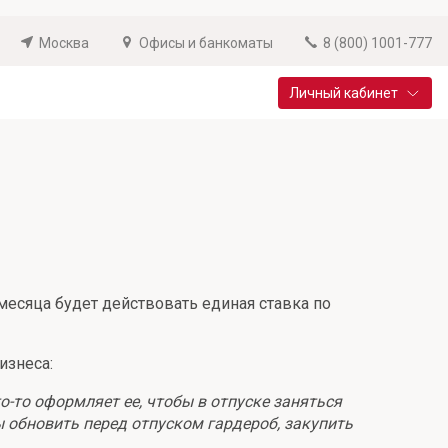
Москва
Офисы и банкоматы
8 (800) 1001-777
Личный кабинет
Специальные предложения
Вклад «Новый старт»
До 14,25% годовых
Подробнее
месяца будет действовать единая ставка по
изнеса:
то-то оформляет ее, чтобы в отпуске заняться
бы обновить перед отпуском гардероб, закупить