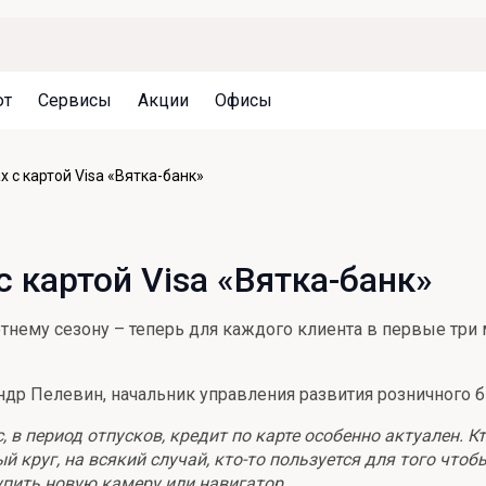
ют
Сервисы
Акции
Офисы
Может быть полезно
Может быть полезно
Может быть полезно
 с картой Visa «Вятка-банк»
Система страхования вкладов
Привилегии для клиентов
Документы
Налогообложение вкладов
Оплата кредита
Уведомление об операциях
 картой Visa «Вятка-банк»
Архив вкладов
Реструктуризация
Кешбэк
Документы
тнему сезону – теперь для каждого клиента в первые три 
Оценка недвижимости
Подбор новой недвижимости
р Пелевин, начальник управления развития розничного б
 в период отпусков, кредит по карте особенно актуален. К
й круг, на всякий случай, кто-то пользуется для того что
упить новую камеру или навигатор.