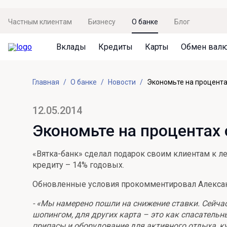
Частным клиентам
Бизнесу
О банке
Блог
Вклады
Кредиты
Карты
Обмен вал
Вклады
Кредиты
Карты
Обмен валют
Сервисы
Акции
Главная
О банке
Новости
Экономьте на процентах
Не упусти момент
Кредит под залог недвижимости
Дебетовая карта с пакетом услуг
Курсы валют
Оплата кредита
Акция «Приведи друга»
Просто вклад
Рефинансирование
Премиальная карта Mir Supreme
Бронирование валюты
Оценка недвижимости
Акция «Ставка на бизнес»
12.05.2014
Накопительный
Кредит на автомобиль
Пенсионная карта
Курсы валют ЦБ
Подбор новой недвижимости
Экономьте на процентах с
Пенсионер
Кредит на строительство
Система быстрых платежей
Все карты
«Вятка-банк» сделал подарок своим клиентам к ле
Отличная стратегия+
Потребительский кредит
СБПей
кредиту – 14% годовых.
Фиксируй доход
Mir Pay
Обновленные условия прокомментировал Александ
Все кредиты
Новый старт
Госуслуги
- «Мы намерено пошли на снижение ставки. Сейчас,
шопингом, для других карта – это как спасательны
Валютный плюс
Регистрация в ЕБС
припасы и оборудование для активного отдыха, к