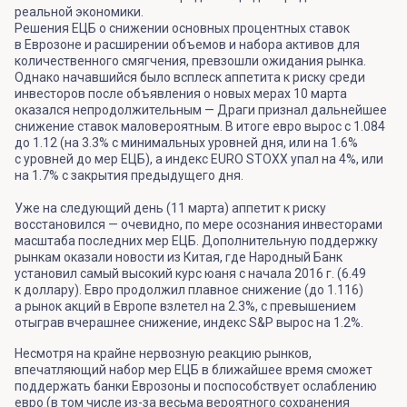
реальной экономики.
Решения ЕЦБ о снижении основных процентных ставок
в Еврозоне и расширении объемов и набора активов для
количественного смягчения, превзошли ожидания рынка.
Однако начавшийся было всплеск аппетита к риску среди
инвесторов после объявления о новых мерах 10 марта
оказался непродолжительным — Драги признал дальнейшее
снижение ставок маловероятным. В итоге евро вырос с 1.084
до 1.12 (на 3.3% с минимальных уровней дня, или на 1.6%
с уровней до мер ЕЦБ), а индекс EURO STOXX упал на 4%, или
на 1.7% с закрытия предыдущего дня.
Уже на следующий день (11 марта) аппетит к риску
восстановился — очевидно, по мере осознания инвесторами
масштаба последних мер ЕЦБ. Дополнительную поддержку
рынкам оказали новости из Китая, где Народный Банк
установил самый высокий курс юаня с начала 2016 г. (6.49
к доллару). Евро продолжил плавное снижение (до 1.116)
а рынок акций в Европе взлетел на 2.3%, с превышением
отыграв вчерашнее снижение, индекс S&P вырос на 1.2%.
Несмотря на крайне нервозную реакцию рынков,
впечатляющий набор мер ЕЦБ в ближайшее время сможет
поддержать банки Еврозоны и поспособствует ослаблению
евро (в том числе из-за весьма вероятного сохранения