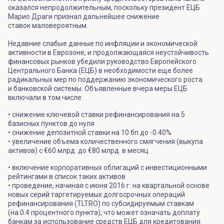
оказался непродолжительным, поскольку президент ЕЦБ
Марио Драги признал дальнейшее снижение
ставок маловероятным.
Недавние слабые данные по инфляции и экономической
активности в Еврозоне, и продолжающаяся неустойчивость
финансовых рынков убедили руководство Европейского
Центрального Банка (ЕЦБ) в необходимости еще более
радикальных мер по поддержанию экономического роста
и банковской системы. Объявленные вчера меры ЕЦБ
включали в том числе:
• снижение ключевой ставки рефинансирования на 5
базисных пунктов до нуля
• снижение депозитной ставки на 10 бп до -0.40%
• увеличение объема количественного смягчения (выкупа
активов) с €60 млрд. до €80 млрд. в месяц
• включение корпоративных облигаций с инвестиционными
рейтингами в список таких активов
• проведение, начиная с июня 2016 г. на квартальной основе
новых серий таргетируемых долгосрочных операций
рефинансирования (TLTRO) по субсидируемым ставкам
(на 0.4 процентного пункта), что может означать доплату
банкам за использование средств ЕЦБ для кредитования