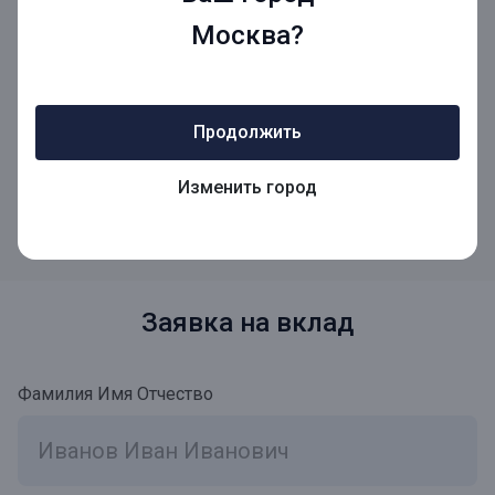
Москва?
Средства на вкладе застрахованы в Агентстве
по страхованию вкладов
Продолжить
Согласно закону о страховании вкладов № 177-ФЗ, все
средства граждан, находящиеся на банковских вкладах
Изменить город
или депозитах, являются застрахованными
Заявка на вклад
Фамилия Имя Отчество