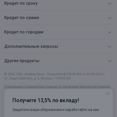
Кредит по сроку
Кредит по сумме
Кредит по городам
Дополнительные запросы
Другие продукты
© 2026, ПАО «Норвик Банк». Лицензия ЦБ РФ № 902 от 09.08.2022 г.
ул. Зацепский Вал, д. 5
,
Москва
,
115054
,
RU
Информация о процентных ставках по договорам банковского вклада
с физическими лицами
. Банковский надзор за деятельностью
кредитной организации (ПАО«Норвик Банк», № 902) осуществляет
Получите 13,5% по вкладу!
Служба текущего банковского надзора Банка России. Телефоны
Контактного центра Центрального банка Российской Федерации: 8 800
300-30-00, +7 499 300-30-00, 300 (Бесплатно для абонентов Билайн,
Защитите ваши сбережения и заработайте на них
Мегафон, МТС, Теле2, Yota).
Интернет-приемная Банка России.
Политика обработки и защиты персональных данных