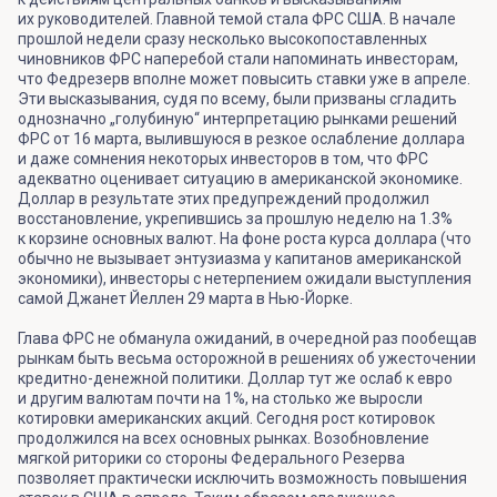
их руководителей. Главной темой стала ФРС США. В начале
прошлой недели сразу несколько высокопоставленных
чиновников ФРС наперебой стали напоминать инвесторам,
что Федрезерв вполне может повысить ставки уже в апреле.
Эти высказывания, судя по всему, были призваны сгладить
однозначно „голубиную“ интерпретацию рынками решений
ФРС от 16 марта, вылившуюся в резкое ослабление доллара
и даже сомнения некоторых инвесторов в том, что ФРС
адекватно оценивает ситуацию в американской экономике.
Доллар в результате этих предупреждений продолжил
восстановление, укрепившись за прошлую неделю на 1.3%
к корзине основных валют. На фоне роста курса доллара (что
обычно не вызывает энтузиазма у капитанов американской
экономики), инвесторы с нетерпением ожидали выступления
самой Джанет Йеллен 29 марта в Нью-Йорке.
Глава ФРС не обманула ожиданий, в очередной раз пообещав
рынкам быть весьма осторожной в решениях об ужесточении
кредитно-денежной политики. Доллар тут же ослаб к евро
и другим валютам почти на 1%, на столько же выросли
котировки американских акций. Сегодня рост котировок
продолжился на всех основных рынках. Возобновление
мягкой риторики со стороны Федерального Резерва
позволяет практически исключить возможность повышения