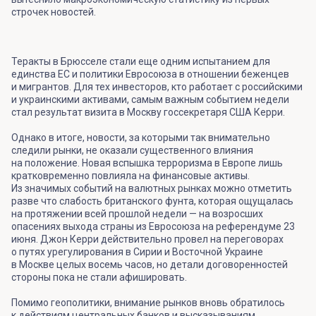
строчек новостей.
Теракты в Брюсселе стали еще одним испытанием для
единства ЕС и политики Евросоюза в отношении беженцев
и мигрантов. Для тех инвесторов, кто работает с российскими
и украинскими активами, самым важным событием недели
стал результат визита в Москву госсекретаря США Керри.
Однако в итоге, новости, за которыми так внимательно
следили рынки, не оказали существенного влияния
на положение. Новая вспышка терроризма в Европе лишь
кратковременно повлияла на финансовые активы.
Из значимых событий на валютных рынках можно отметить
разве что слабость британского фунта, которая ощущалась
на протяжении всей прошлой недели — на возросших
опасениях выхода страны из Евросоюза на референдуме 23
июня. Джон Керри действительно провел на переговорах
о путях урегулирования в Сирии и Восточной Украине
в Москве целых восемь часов, но детали договоренностей
стороны пока не стали афишировать.
Помимо геополитики, внимание рынков вновь обратилось
к действиям центральных банков и высказываниям