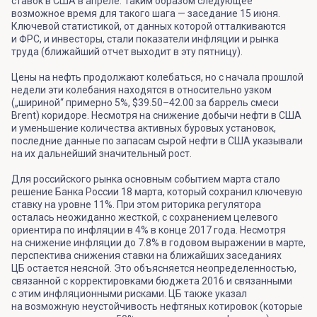
ставок в США в апреле. Таким образом следующее
возможное время для такого шага — заседание 15 июня.
Ключевой статистикой, от данных которой отталкиваются
и ФРС, и инвесторы, стали показатели инфляции и рынка
труда (ближайший отчет выходит в эту пятницу).
Цены на нефть продолжают колебаться, но с начала прошлой
недели эти колебания находятся в относительно узком
(„шириной“ примерно 5%, $39.50–42.00 за баррель смеси
Brent) коридоре. Несмотря на снижение добычи нефти в США
и уменьшение количества активных буровых установок,
последние данные по запасам сырой нефти в США указывали
на их дальнейший значительный рост.
Для российского рынка основным событием марта стало
решение Банка России 18 марта, который сохранил ключевую
ставку на уровне 11%. При этом риторика регулятора
осталась неожиданно жесткой, с сохранением целевого
ориентира по инфляции в 4% в конце 2017 года. Несмотря
на снижение инфляции до 7.8% в годовом выражении в марте,
перспектива снижения ставки на ближайших заседаниях
ЦБ остается неясной. Это объясняется неопределенностью,
связанной с корректировками бюджета 2016 и связанными
с этим инфляционными рисками. ЦБ также указал
на возможную неустойчивость нефтяных котировок (которые