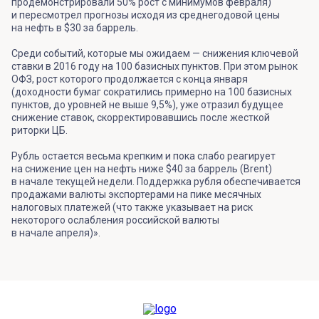
продемонстрировали 50% рост с минимумов февраля)
и пересмотрел прогнозы исходя из среднегодовой цены
на нефть в $30 за баррель.
Среди событий, которые мы ожидаем — снижения ключевой
ставки в 2016 году на 100 базисных пунктов. При этом рынок
ОФЗ, рост которого продолжается с конца января
(доходности бумаг сократились примерно на 100 базисных
пунктов, до уровней не выше 9,5%), уже отразил будущее
снижение ставок, скорректировавшись после жесткой
риторки ЦБ.
Рубль остается весьма крепким и пока слабо реагирует
на снижение цен на нефть ниже $40 за баррель (Brent)
в начале текущей недели. Поддержка рубля обеспечивается
продажами валюты экспортерами на пике месячных
налоговых платежей (что также указывает на риск
некоторого ослабления российской валюты
в начале апреля)».