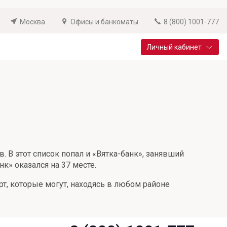
Москва
Офисы и банкоматы
8 (800) 1001-777
Личный кабинет
Специальные предложения
Вклад «Новый старт»
До 14,25% годовых
Подробнее
 В этот список попал и «Вятка-банк», занявший
к» оказался на 37 месте.
т, которые могут, находясь в любом районе