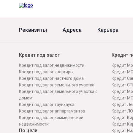
Онлайн
Удаленная идентификация
Мобильное приложение
Все вклады
Реквизиты
Адреса
Карьера
Подтверждение согласия через Госуслуги
Все сервисы
Кредит под залог
Кредит п
Кредит под залог недвижимости
Кредит Мо
Кредит под залог квартиры
Кредит М
Кредит под залог частного дома
Кредит Сан
Кредит под залог земельного участка
Кредит СП
Кредит под залог земельного участка с
Кредит Мо
домом
Кредит М
Кредит под залог таунхауса
Кредит Ле
Кредит под залог аппартаментов
Кредит ЛО
Кредит под залог коммерческой
Кредит Ки
недвижимости
Кредит Ки
По цели
Кредит Ни