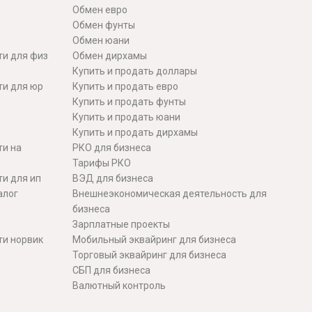
Обмен евро
Обмен фунты
Обмен юани
ти для физ
Обмен дирхамы
Купить и продать доллары
ти для юр
Купить и продать евро
Купить и продать фунты
Купить и продать юани
Купить и продать дирхамы
ти на
РКО для бизнеса
Тарифы РКО
и для ип
ВЭД для бизнеса
алог
Внешнеэкономическая деятельность для
бизнеса
Зарплатные проекты
ти норвик
Мобильный эквайринг для бизнеса
Торговый эквайринг для бизнеса
СБП для бизнеса
Валютный контроль