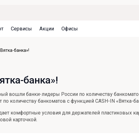
ют
Сервисы
Акции
Офисы
Может быть полезно
Может быть полезно
Может быть полезно
Вятка-банка»!
Система страхования вкладов
Привилегии для клиентов
Документы
Налогообложение вкладов
Оплата кредита
Уведомление об операциях
ятка-банка»!
Архив вкладов
Реструктуризация
Кешбэк
Документы
рый вошли банки-лидеры России по количеству банкоматов.
Оценка недвижимости
т по количеству банкоматов с функцией CASH-IN «Вятка-бан
Подбор новой недвижимости
здает комфортные условия для держателей пластиковых кар
овой карточкой.