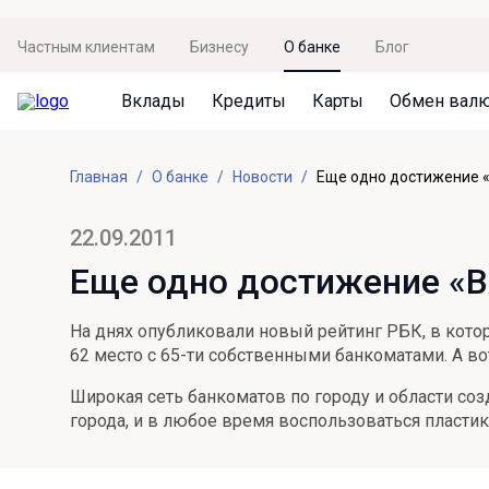
Частным клиентам
Бизнесу
О банке
Блог
Вклады
Кредиты
Карты
Обмен вал
Вклады
Кредиты
Карты
Обмен валют
Сервисы
Акции
Главная
О банке
Новости
Еще одно достижение «
Не упусти момент
Кредит под залог недвижимости
Дебетовая карта с пакетом услуг
Курсы валют
Оплата кредита
Акция «Приведи друга»
Просто вклад
Рефинансирование
Премиальная карта Mir Supreme
Бронирование валюты
Оценка недвижимости
Акция «Ставка на бизнес»
22.09.2011
Накопительный
Кредит на автомобиль
Пенсионная карта
Курсы валют ЦБ
Подбор новой недвижимости
Еще одно достижение «В
Пенсионер
Кредит на строительство
Система быстрых платежей
Все карты
На днях опубликовали новый рейтинг РБК, в кото
Отличная стратегия+
Потребительский кредит
СБПей
62 место с 65-ти собственными банкоматами. А во
Фиксируй доход
Mir Pay
Широкая сеть банкоматов по городу и области со
Все кредиты
города, и в любое время воспользоваться пластик
Новый старт
Госуслуги
Валютный плюс
Регистрация в ЕБС