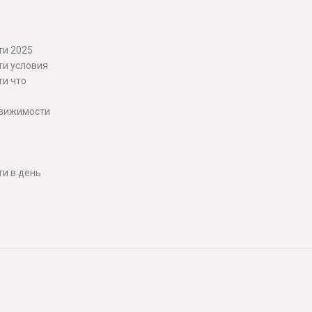
ти 2025
ти условия
ти что
движимости
и в день