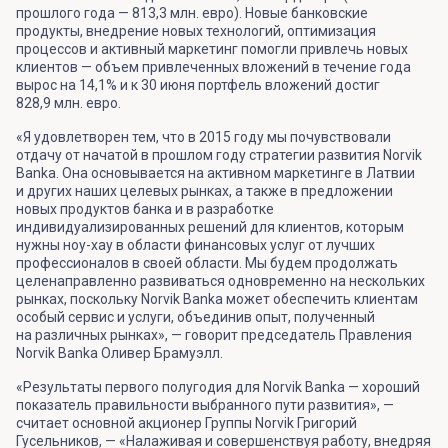
прошлого года — 813,3 млн. евро). Новые банковские
продукты, внедрение новых технологий, оптимизация
процессов и активный маркетинг помогли привлечь новых
клиентов — объем привлеченных вложений в течение года
вырос на 14,1% и к 30 июня портфель вложений достиг
828,9 млн. евро.
«Я удовлетворен тем, что в 2015 году мы почувствовали
отдачу от начатой в прошлом году стратегии развития Norvik
Banka. Она основывается на активном маркетинге в Латвии
и других наших целевых рынках, а также в предложении
новых продуктов банка и в разработке
индивидуализированных решений для клиентов, которым
нужны ноу-хау в области финансовых услуг от лучших
профессионалов в своей области. Мы будем продолжать
целенаправленно развиваться одновременно на нескольких
рынках, поскольку Norvik Banka может обеспечить клиентам
особый сервис и услуги, объединив опыт, полученный
на различных рынках», — говорит председатель Правления
Norvik Banka Оливер Брамуэлл.
«Результаты первого полугодия для Norvik Banka — хороший
показатель правильности выбранного пути развития», —
считает основной акционер Группы Norvik Григорий
Гусельников, — «Налаживая и совершенствуя работу, внедряя