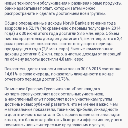
новые технологии обслуживания и развивая новые продукты,
банк нарабатывает опыт, который затем можно
распространить и сделать достоянием всей группы».
Общие операционные доходы Norvik Banka в течение года
возросли на 52,1% (по сравнению с первым полугодием 2014
года) и к 30 июня этого года достигли 23,6 млн. евро. Объем
чистых процентных доходов достигает 9,5 млн. евро, что в 3,4
раза превышает показатель соответствующего периода
предыдущего года (2,8 млн. евро). Чистые комиссионные
доходы достигли 8,2 млн. евро, а чистые доходы от операций
по обмену валюты достигли 4,8 млн. евро.
Показатель достаточности капитала на 30.06.2015 составлял
14,61%, в свою очередь, показатель ликвидности в конце
отчетного периода достиг 63,76%.
По мнению Григория Гусельникова: «Рост каждого
из партнеров укрепляет всех остальных участников,
а накопленный опыт позволяет всем участникам группы
достичь новых рубежей развития, что не менее важно, чем
материальные показатели, такие как прибыли, ликвидность
и достаточность капитала. Со стороны клиента это выглядит
как то, что банк стал работать быстрее и эффективнее, у него
появились новые интересные предложения и услуги,