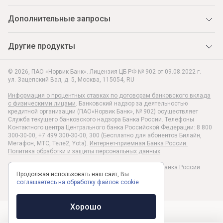
Дополнительные запросы
Другие продукты
© 2026, ПАО «Норвик Банк». Лицензия ЦБ РФ № 902 от 09.08.2022 г.
ул. Зацепский Вал, д. 5
,
Москва
,
115054
,
RU
Информация о процентных ставках по договорам банковского вклада
с физическими лицами
. Банковский надзор за деятельностью
кредитной организации (ПАО«Норвик Банк», № 902) осуществляет
Служба текущего банковского надзора Банка России. Телефоны
Контактного центра Центрального банка Российской Федерации: 8 800
300-30-00, +7 499 300-30-00, 300 (Бесплатно для абонентов Билайн,
Мегафон, МТС, Теле2, Yota).
Интернет-приемная Банка России.
Политика обработки и защиты персональных данных
Раскрытие информации в соответствии c Указанием Банка России
Продолжая использовать наш сайт, Вы
№6496-У
соглашаетесь на обработку файлов cookie
Хорошо