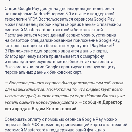
Опция Google Pay доступна для владельцев телефонов
3
на платформе Android
версии 5.0 и выше с поддержкой
4
технологии NFC
. Воспользоваться сервисом Google Pay
может владелец любой карты «Норвик Банка» с платежной
системой Mastercard: контактной и бесконтактной.
Расплачиваться через данный сервис можно, установив
на смартфон специализированное приложение Google Pay,
5
которое находится в бесплатном доступе в Play Market
.
В Приложение единоразово вводятся данные карты,
благодаря чему карта привязывается к смартфону
и впоследствии осуществляется бесконтактная оплата.
Высокие технологии Google гарантируют полную защиту
персональных данных банковских карт.
— Введение данного сервиса было долгожданным событием
для наших клиентов. Несмотря на то, что он действует всего
несколько дней, многие владельцы карт «Норвик Банка» уже
успели оценить новое преимущество, —
сообщил Директор
сети продаж Вадим Костюковский.
Совершать оплату с помощью сервиса Google Pay можно
через любой POS-терминал, принимающий карты с платежной
системой Mastercard и поддерживающий функцию