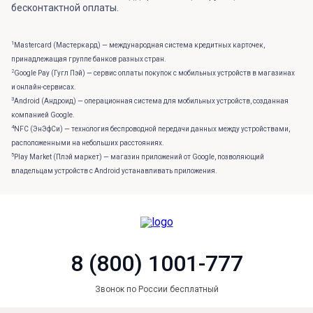
бесконтактной оплаты.
1
Mastercard (Мастеркард) — международная система кредитных карточек,
принадлежащая группе банков разных стран.
2
Google Pay (Гугл Пэй) — сервис оплаты покупок с мобильных устройств в магазинах
и онлайн-сервисах.
3
Android (Андроид) — операционная система для мобильных устройств, созданная
компанией Google.
4
NFC (ЭнЭфСи) — технология беспроводной передачи данных между устройствами,
расположенными на небольших расстояниях.
5
Play Market (Плэй маркет) — магазин приложений от Google, позволяющий
владельцам устройств с Android устанавливать приложения.
8 (800) 1001-777
Звонок по России бесплатный