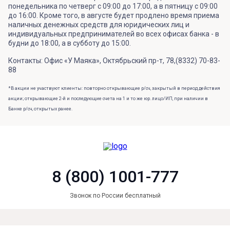
понедельника по четверг с 09:00 до 17:00, а в пятницу с 09:00
до 16:00. Кроме того, в августе будет продлено время приема
наличных денежных средств для юридических лиц и
индивидуальных предпринимателей во всех офисах банка - в
будни до 18:00, а в субботу до 15:00.
Контакты: Офис «У Маяка», Октябрьский пр-т, 78,(8332) 70-83-
88
*В акции не участвуют клиенты: повторно открывающие р/сч, закрытый в период действия
акции; открывающие 2-й и последующие счета на 1 и то же юр. лицо/ИП, при наличии в
Банке р/сч, открытых ранее.
8 (800) 1001-777
Звонок по России бесплатный