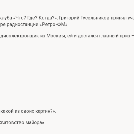
клуба «Что? Где? Когда?», Григорий Гусельников принял у
фире радиостанции «Ретро-ФМ».
иоэлектронщик из Москвы, ей и достался главный приз —
какой из своих картин?».
«Сватовство майора»
.