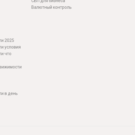
СБП для бизнеса
Валютный контроль
ти 2025
ти условия
ти что
движимости
и в день