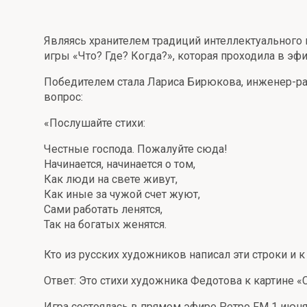
Онлайн
Удаленная идентификация
Являясь хранителем традиций интеллектуального 
Мобильное приложение
Все вклады
игры «Что? Где? Когда?», которая проходила в э
Подтверждение согласия через Госуслуги
Победителем стала Лариса Бирюкова, инженер-рад
вопрос:
Все сервисы
«Послушайте стихи:
Честные господа. Пожалуйте сюда!
Начинается, начинается о том,
Как люди на свете живут,
Как иные за чужой счет жуют,
Сами работать ленятся,
Так на богатых женятся.
Кто из русских художников написал эти строки и к 
Ответ: Это стихи художника Федотова к картине 
Игра состоялась в прямом эфире Ретро FM 1 июня