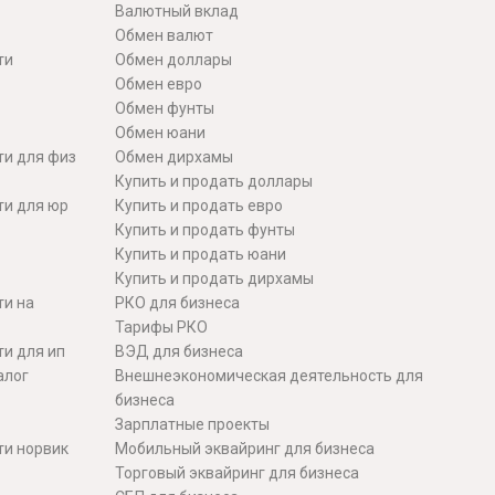
Валютный вклад
Обмен валют
ти
Обмен доллары
Обмен евро
Обмен фунты
Обмен юани
ти для физ
Обмен дирхамы
Купить и продать доллары
ти для юр
Купить и продать евро
Купить и продать фунты
Купить и продать юани
Купить и продать дирхамы
ти на
РКО для бизнеса
Тарифы РКО
и для ип
ВЭД для бизнеса
алог
Внешнеэкономическая деятельность для
бизнеса
Зарплатные проекты
ти норвик
Мобильный эквайринг для бизнеса
Торговый эквайринг для бизнеса