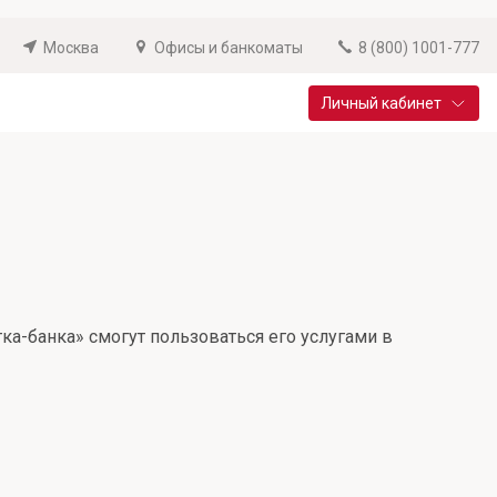
Москва
Офисы и банкоматы
8 (800) 1001-777
Личный кабинет
Специальные предложения
Вклад «Новый старт»
До 14,25% годовых
Подробнее
ка-банка» смогут пользоваться его услугами в