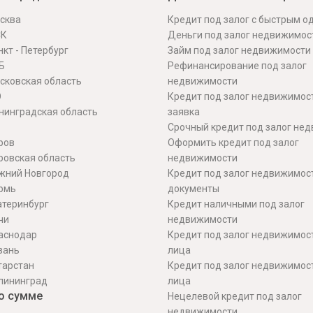
сква
Кредит под залог с быстрым 
СК
Деньги под залог недвижимос
кт - Петербург
Займ под залог недвижимости
Б
Рефинансирование под залог
сковская область
недвижимости
О
Кредит под залог недвижимос
нинградская область
заявка
Срочный кредит под залог не
ров
Оформить кредит под залог
ровская область
недвижимости
жний Новгород
Кредит под залог недвижимос
рмь
документы
атеринбург
Кредит наличными под залог
чи
недвижимости
аснодар
Кредит под залог недвижимос
зань
лица
тарстан
Кредит под залог недвижимос
лининград
лица
о сумме
Нецелевой кредит под залог
недвижимости