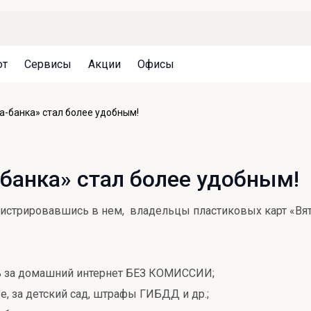
ют
Сервисы
Акции
Офисы
Может быть полезно
Может быть полезно
Может быть полезно
а-банка» стал более удобным!
Система страхования вкладов
Привилегии для клиентов
Документы
Налогообложение вкладов
Оплата кредита
Уведомление об операциях
-банка» стал более удобным!
Архив вкладов
Реструктуризация
Кешбэк
Документы
егистрировавшись в нем, владельцы пластиковых карт «Вят
Оценка недвижимости
Подбор новой недвижимости
ть за домашний интернет БЕЗ КОМИССИИ;
 за детский сад, штрафы ГИБДД и др.;