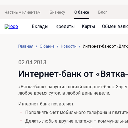
Частным клиентам
Бизнесу
О банке
Блог
Вклады
Кредиты
Карты
Обмен вал
Вклады
Кредиты
Карты
Обмен валют
Сервисы
Акции
Главная
О банке
Новости
Интернет-банк от «Вятк
Не упусти момент
Кредит под залог недвижимости
Дебетовая карта с пакетом услуг
Курсы валют
Оплата кредита
Акция «Приведи друга»
Просто вклад
Рефинансирование
Премиальная карта Mir Supreme
Бронирование валюты
Оценка недвижимости
Акция «Ставка на бизнес»
02.04.2013
Накопительный
Кредит на автомобиль
Пенсионная карта
Курсы валют ЦБ
Подбор новой недвижимости
Интернет-банк от «Вятка
Пенсионер
Кредит на строительство
Система быстрых платежей
Все карты
«Вятка-банк» запустил новый интернет-банк. Зар
Отличная стратегия+
Потребительский кредит
СБПей
любое время суток, в любой день недели.
Фиксируй доход
Mir Pay
Интернет-банк позволяет:
Все кредиты
Пополнять счет мобильного телефона и плати
Новый старт
Госуслуги
Делать любые другие платежи – коммунальные,
Валютный плюс
Регистрация в ЕБС