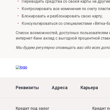
Переводить средства со своей карты на другие
Онлайн
Удаленная идентификация
Контролировать все изменения по счету пласт
Блокировать и разблокировать свою карту;
Мобильное приложение
Все вклады
Консультироваться со специалистами «Вятка-ба
Подтверждение согласия через Госуслуги
Список возможностей, доступных пользователям и
Все сервисы
интернет-банк вклад с выгодной процентной став
Мы будем регулярно оповещать вас обо всех допо
Реквизиты
Адреса
Карьера
Кредит под залог
Кредит п