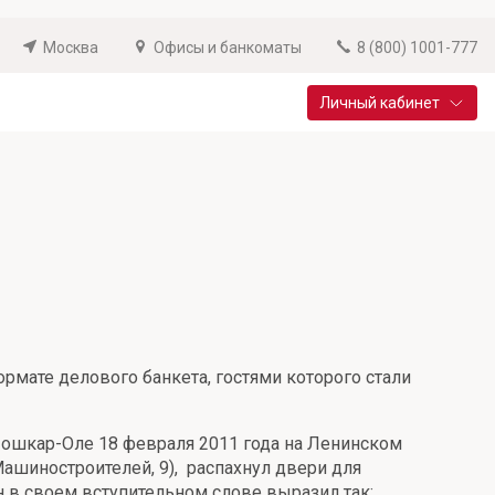
Москва
Офисы и банкоматы
8 (800) 1001-777
Личный кабинет
Специальные предложения
Вклад «Новый старт»
До 14,25% годовых
Подробнее
рмате делового банкета, гостями которого стали
Йошкар-Оле 18 февраля 2011 года на Ленинском
Машиностроителей, 9), распахнул двери для
н в своем вступительном слове выразил так: