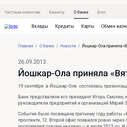
Частным клиентам
Бизнесу
О банке
Блог
Вклады
Кредиты
Карты
Обмен вал
Вклады
Кредиты
Карты
Обмен валют
Сервисы
Акции
Главная
О банке
Новости
Йошкар-Ола приняла «В
Не упусти момент
Кредит под залог недвижимости
Дебетовая карта с пакетом услуг
Курсы валют
Оплата кредита
Акция «Приведи друга»
Просто вклад
Рефинансирование
Премиальная карта Mir Supreme
Бронирование валюты
Оценка недвижимости
Акция «Ставка на бизнес»
26.09.2013
Накопительный
Кредит на автомобиль
Пенсионная карта
Курсы валют ЦБ
Подбор новой недвижимости
Йошкар-Ола приняла «Вя
Пенсионер
Кредит на строительство
Система быстрых платежей
Все карты
19 сентября в Йошкар-Оле состоялась презентаци
Отличная стратегия+
Потребительский кредит
СБПей
Банк представляли его президент Игорь Смолин, 
Фиксируй доход
Mir Pay
руководители предприятий и организаций Марий Э
Все кредиты
Новый старт
Госуслуги
Событие было посвящена третьему году работы «
проспекте, 12. Второй офис появился ровно через 
Валютный плюс
Регистрация в ЕБС
посетителей совсем недавно — в июле 2013-го. И 