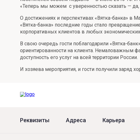
«Теперь мы можем с уверенностью сказать — да, 
Онлайн
Удаленная идентификация
О достижениях и перспективах «Вятка-банка» в М
Мобильное приложение
Все вклады
«Вятка-банка» последние годы стало превращение
корпоративных клиентов в любых экономических
Подтверждение согласия через Госуслуги
В свою очередь гости поблагодарили «Вятка-банк
Все сервисы
ориентированности на клиента. Немаловажным фа
доступность его услуг на всей территории России.
И хозяева мероприятия, и гости получили заряд х
Реквизиты
Адреса
Карьера