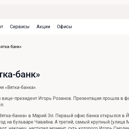
ют
Сервисы
Акции
Офисы
Может быть полезно
Может быть полезно
Может быть полезно
ятка-банк»
Система страхования вкладов
Привилегии для клиентов
Документы
Налогообложение вкладов
Оплата кредита
Уведомление об операциях
тка-банк»
Архив вкладов
Реструктуризация
Кешбэк
Документы
я «Вятка-банка».
Оценка недвижимости
и вице-президент Игорь Розанов. Презентация прошла в фо
Подбор новой недвижимости
л.
Вятка-банка» в Марий Эл. Первый офис банка открылся в 
год на бульваре Чавайна. А третий, самый крупный (улица 
вот, наконец, наступил момент, суть которого Игорь Смоли