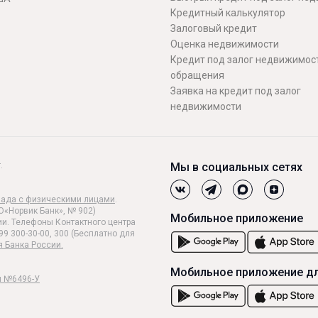
Кредитный калькулятор
Залоговый кредит
Оценка недвижимости
Кредит под залог недвижимост
обращения
Заявка на кредит под залог
недвижимости
.
Мы в социальных сетях
лада с физическими лицами
.
О«Норвик Банк», № 902)
Мобильное приложение
и. Телефоны Контактного центра
99 300-30-00, 300 (Бесплатно для
я Банка России.
Мобильное приложение дл
и №6496-У