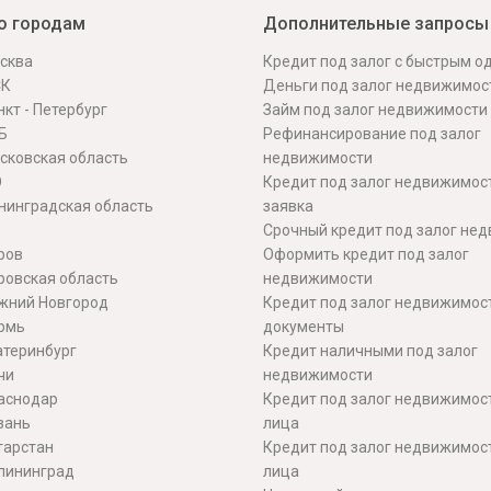
о городам
Дополнительные запросы
сква
Кредит под залог с быстрым 
СК
Деньги под залог недвижимос
кт - Петербург
Займ под залог недвижимости
Б
Рефинансирование под залог
сковская область
недвижимости
О
Кредит под залог недвижимос
нинградская область
заявка
Срочный кредит под залог не
ров
Оформить кредит под залог
ровская область
недвижимости
жний Новгород
Кредит под залог недвижимос
рмь
документы
атеринбург
Кредит наличными под залог
чи
недвижимости
аснодар
Кредит под залог недвижимос
зань
лица
тарстан
Кредит под залог недвижимос
лининград
лица