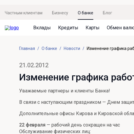
Частным клиентам
Бизнесу
О банке
Блог
Вклады
Кредиты
Карты
Обмен вал
Вклады
Кредиты
Карты
Обмен валют
Сервисы
Акции
Главная
О банке
Новости
Изменение графика раб
Не упусти момент
Кредит под залог недвижимости
Дебетовая карта с пакетом услуг
Курсы валют
Оплата кредита
Акция «Приведи друга»
Просто вклад
Рефинансирование
Премиальная карта Mir Supreme
Бронирование валюты
Оценка недвижимости
Акция «Ставка на бизнес»
21.02.2012
Накопительный
Кредит на автомобиль
Пенсионная карта
Курсы валют ЦБ
Подбор новой недвижимости
Изменение графика рабо
Пенсионер
Кредит на строительство
Система быстрых платежей
Все карты
Уважаемые партнеры и клиенты Банка!
Отличная стратегия+
Потребительский кредит
СБПей
В связи с наступающим праздником — Днем защитн
Фиксируй доход
Mir Pay
Все кредиты
Дополнительные офисы Кирова и Кировской облас
Новый старт
Госуслуги
22 февраля
— рабочий день сокращен на час
Валютный плюс
Регистрация в ЕБС
Обслуживание физических лиц: