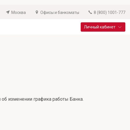
Москва
Офисы и банкоматы
8 (800) 1001-777
Личный кабинет
Специальные предложения
Вклад «Новый старт»
До 14,25% годовых
Подробнее
 об изменении графика работы Банка.