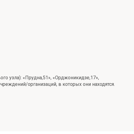
го узла): «Прудна,51», «Орджоникидзе,17»,
учреждений/организаций, в которых они находятся.