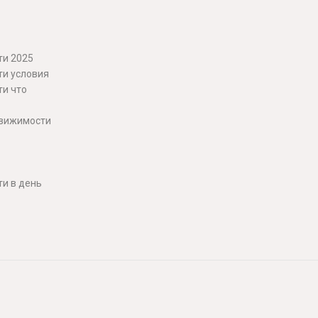
ти 2025
ти условия
ти что
движимости
и в день