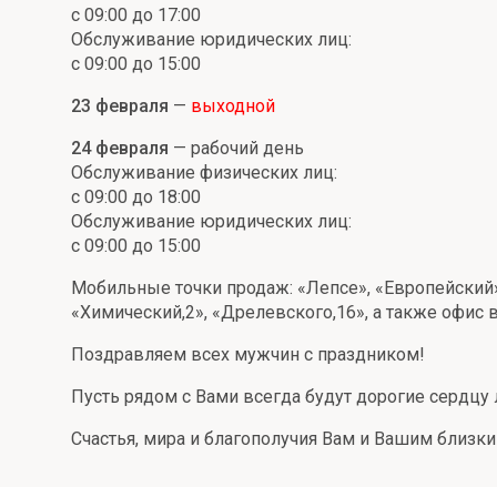
с 09:00 до 17:00
Онлайн
Удаленная идентификация
Обслуживание юридических лиц:
с 09:00 до 15:00
Мобильное приложение
Все вклады
23 февраля
—
выходной
Подтверждение согласия через Госуслуги
24 февраля
— рабочий день
Все сервисы
Обслуживание физических лиц:
с 09:00 до 18:00
Обслуживание юридических лиц:
с 09:00 до 15:00
Мобильные точки продаж: «Лепсе», «Европейский»
«Химический,2», «Дрелевского,16», а также офис 
Поздравляем всех мужчин с праздником!
Пусть рядом с Вами всегда будут дорогие сердцу
Счастья, мира и благополучия Вам и Вашим близки