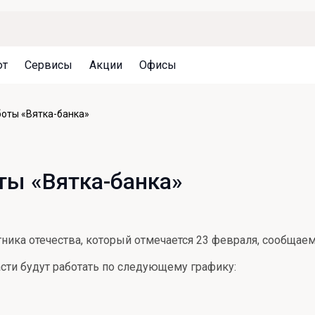
ют
Сервисы
Акции
Офисы
Может быть полезно
Может быть полезно
Может быть полезно
оты «Вятка-банка»
Система страхования вкладов
Привилегии для клиентов
Документы
Налогообложение вкладов
Оплата кредита
Уведомление об операциях
ты «Вятка-банка»
Архив вкладов
Реструктуризация
Кешбэк
Документы
Оценка недвижимости
ика отечества, который отмечается 23 февраля, сообщаем
Подбор новой недвижимости
ти будут работать по следующему графику: