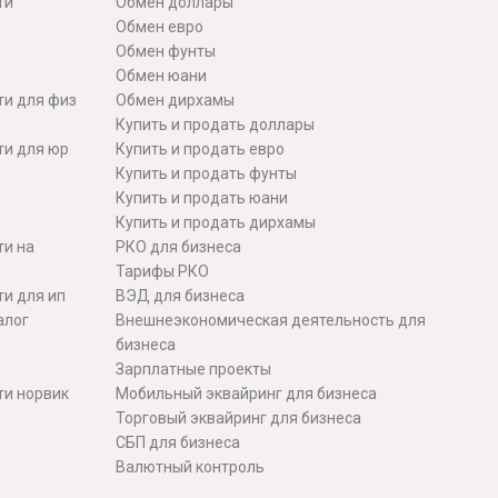
ти
Обмен доллары
Обмен евро
Обмен фунты
Обмен юани
ти для физ
Обмен дирхамы
Купить и продать доллары
ти для юр
Купить и продать евро
Купить и продать фунты
Купить и продать юани
Купить и продать дирхамы
ти на
РКО для бизнеса
Тарифы РКО
и для ип
ВЭД для бизнеса
алог
Внешнеэкономическая деятельность для
бизнеса
Зарплатные проекты
ти норвик
Мобильный эквайринг для бизнеса
Торговый эквайринг для бизнеса
СБП для бизнеса
Валютный контроль