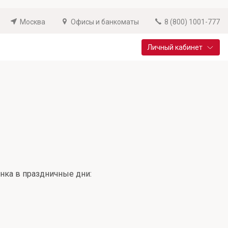
Москва
Офисы и банкоматы
8 (800) 1001-777
Личный кабинет
Специальные предложения
Вклад «Новый старт»
До 14,25% годовых
Подробнее
нка в праздничные дни: