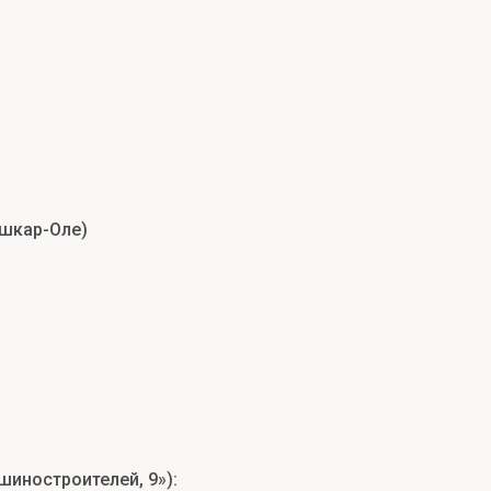
ошкар-Оле)
иностроителей, 9»):