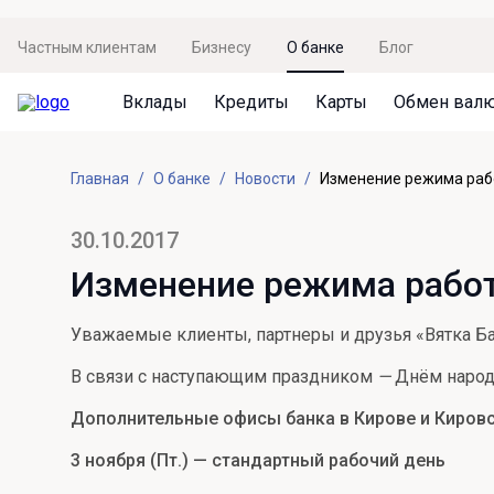
Частным клиентам
Бизнесу
О банке
Блог
Вклады
Кредиты
Карты
Обмен вал
Вклады
Кредиты
Карты
Обмен валют
Сервисы
Акции
Главная
О банке
Новости
Изменение режима раб
Не упусти момент
Кредит под залог недвижимости
Дебетовая карта с пакетом услуг
Курсы валют
Оплата кредита
Акция «Приведи друга»
Просто вклад
Рефинансирование
Премиальная карта Mir Supreme
Бронирование валюты
Оценка недвижимости
Акция «Ставка на бизнес»
30.10.2017
Накопительный
Кредит на автомобиль
Пенсионная карта
Курсы валют ЦБ
Подбор новой недвижимости
Изменение режима работ
Пенсионер
Кредит на строительство
Система быстрых платежей
Все карты
Уважаемые клиенты, партнеры и друзья «Вятка Ба
Отличная стратегия+
Потребительский кредит
СБПей
В связи с наступающим праздником
—
Днём народн
Фиксируй доход
Mir Pay
Все кредиты
Дополнительные офисы банка в Кирове и Кировс
Новый старт
Госуслуги
3 ноября (Пт.) — стандартный рабочий день
Валютный плюс
Регистрация в ЕБС