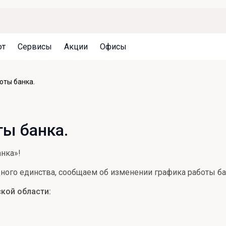
ют
Сервисы
Акции
Офисы
Может быть полезно
Может быть полезно
Может быть полезно
оты банка.
Система страхования вкладов
Привилегии для клиентов
Документы
Налогообложение вкладов
Оплата кредита
Уведомление об операциях
ы банка.
Архив вкладов
Реструктуризация
Кешбэк
Документы
нка»!
Оценка недвижимости
ого единства, сообщаем об изменении графика работы ба
Подбор новой недвижимости
кой области: