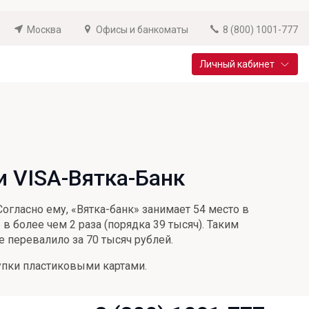
Москва
Офисы и банкоматы
8 (800) 1001-777
Личный кабинет
Специальные предложения
Вклад «Новый старт»
До 14,25% годовых
 VISA-Вятка-Банк
Подробнее
огласно ему, «Вятка-банк» занимает 54 место в
в более чем 2 раза (порядка 39 тысяч). Таким
е перевалило за 70 тысяч рублей.
упки пластиковыми картами.