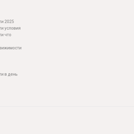
ти 2025
ти условия
ти что
движимости
и в день