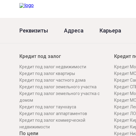
Онлайн
Удаленная идентификация
Мобильное приложение
Все вклады
Реквизиты
Адреса
Карьера
Подтверждение согласия через Госуслуги
Все сервисы
Кредит под залог
Кредит п
Кредит под залог недвижимости
Кредит Мо
Кредит под залог квартиры
Кредит М
Кредит под залог частного дома
Кредит Сан
Кредит под залог земельного участка
Кредит СП
Кредит под залог земельного участка с
Кредит Мо
домом
Кредит М
Кредит под залог таунхауса
Кредит Ле
Кредит под залог аппартаментов
Кредит ЛО
Кредит под залог коммерческой
Кредит Ки
недвижимости
Кредит Ки
По цели
Кредит Ни