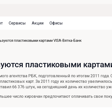
ют
Сервисы
Акции
Офисы
Может быть полезно
Может быть полезно
Может быть полезно
ьзуются пластиковыми картами VISA-Вятка-Банк
Система страхования вкладов
Привилегии для клиентов
Документы
Налогообложение вкладов
Оплата кредита
Уведомление об операциях
зуются пластиковыми картами
Архив вкладов
Реструктуризация
Кешбэк
Документы
ого агентства РБК, подготовленный по итогам 2011 года. С
Оценка недвижимости
ластиковых карт. За 2011 году их количество увеличилось 
оставил 66 376 штук, на сегодняшний день их количество уж
Подбор новой недвижимости
большее число кировчан предпочитают оплачивать свои пок