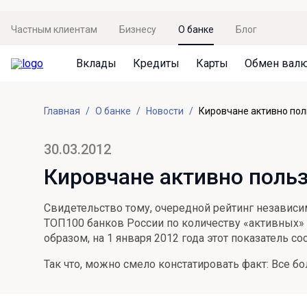
Частным клиентам
Бизнесу
О банке
Блог
Вклады
Кредиты
Карты
Обмен вал
Вклады
Кредиты
Карты
Обмен валют
Сервисы
Акции
Главная
О банке
Новости
Кировчане активно пол
Не упусти момент
Кредит под залог недвижимости
Дебетовая карта с пакетом услуг
Курсы валют
Оплата кредита
Акция «Приведи друга»
Просто вклад
Рефинансирование
Премиальная карта Mir Supreme
Бронирование валюты
Оценка недвижимости
Акция «Ставка на бизнес»
30.03.2012
Накопительный
Кредит на автомобиль
Пенсионная карта
Курсы валют ЦБ
Подбор новой недвижимости
Кировчане активно поль
Пенсионер
Кредит на строительство
Система быстрых платежей
Все карты
Свидетельство тому, очередной рейтинг независим
Отличная стратегия+
Потребительский кредит
СБПей
ТОП100 банков России по количеству «активных» п
образом, на 1 января 2012 года этот показатель с
Фиксируй доход
Mir Pay
Все кредиты
Так что, можно смело констатировать факт: Все 
Новый старт
Госуслуги
Валютный плюс
Регистрация в ЕБС