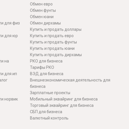
Обмен евро
Обмен фунты
Обмен юани
ти для физ
Обмен дирхамы
Купить и продать доллары
ти для юр
Купить и продать евро
Купить и продать фунты
Купить и продать юани
Купить и продать дирхамы
ти на
РКО для бизнеса
Тарифы РКО
и для ип
ВЭД для бизнеса
алог
Внешнеэкономическая деятельность для
бизнеса
Зарплатные проекты
ти норвик
Мобильный эквайринг для бизнеса
Торговый эквайринг для бизнеса
СБП для бизнеса
Валютный контроль