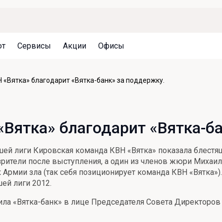
ют
Сервисы
Акции
Офисы
Может быть полезно
Может быть полезно
Может быть полезно
 «Вятка» благодарит «Вятка-банк» за поддержку.
Система страхования вкладов
Привилегии для клиентов
Документы
Налогообложение вкладов
Оплата кредита
Уведомление об операциях
Вятка» благодарит «Вятка-ба
Архив вкладов
Реструктуризация
Кешбэк
Документы
шей лиги Кировская команда КВН «Вятка» показала блестя
Оценка недвижимости
рители после выступления, а один из членов жюри Михаил 
к Армии зла (так себя позиционирует команда КВН «Вятка»
Подбор новой недвижимости
ей лиги 2012.
ла «Вятка-банк» в лице Председателя Совета Директоров