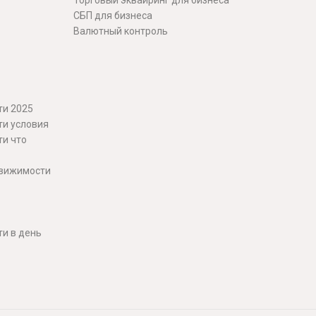
Торговый эквайринг для бизнеса
СБП для бизнеса
Валютный контроль
ти 2025
ти условия
ти что
движимости
и в день