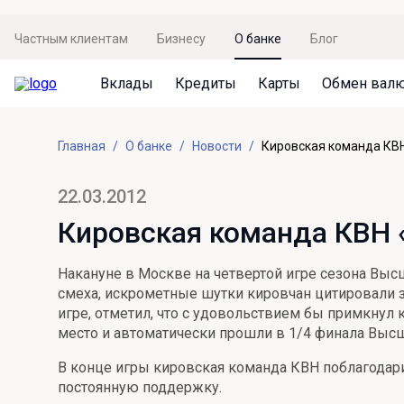
Частным клиентам
Бизнесу
О банке
Блог
Вклады
Кредиты
Карты
Обмен вал
Вклады
Кредиты
Карты
Обмен валют
Сервисы
Акции
Главная
О банке
Новости
Кировская команда КВН
Не упусти момент
Кредит под залог недвижимости
Дебетовая карта с пакетом услуг
Курсы валют
Оплата кредита
Акция «Приведи друга»
Просто вклад
Рефинансирование
Премиальная карта Mir Supreme
Бронирование валюты
Оценка недвижимости
Акция «Ставка на бизнес»
22.03.2012
Накопительный
Кредит на автомобиль
Пенсионная карта
Курсы валют ЦБ
Подбор новой недвижимости
Кировская команда КВН «
Пенсионер
Кредит на строительство
Система быстрых платежей
Все карты
Накануне в Москве на четвертой игре сезона Выс
Отличная стратегия+
Потребительский кредит
СБПей
смеха, искрометные шутки кировчан цитировали з
игре, отметил, что с удовольствием бы примкнул 
Фиксируй доход
Mir Pay
Все кредиты
место и автоматически прошли в 1/4 финала Высш
Новый старт
Госуслуги
В конце игры кировская команда КВН поблагодари
постоянную поддержку.
Валютный плюс
Регистрация в ЕБС