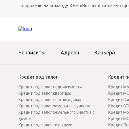
Поздравляем команду КВН «Вятка» и желаем еще 
Онлайн
Удаленная идентификация
Мобильное приложение
Все вклады
Подтверждение согласия через Госуслуги
Все сервисы
Реквизиты
Адреса
Карьера
Кредит под залог
Кредит п
Кредит под залог недвижимости
Кредит Мо
Кредит под залог квартиры
Кредит М
Кредит под залог частного дома
Кредит Сан
Кредит под залог земельного участка
Кредит СП
Кредит под залог земельного участка с
Кредит Мо
домом
Кредит М
Кредит под залог таунхауса
Кредит Ле