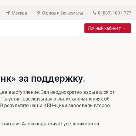
Москва
Офисы и банкоматы
8 (800) 1001-777
Личный кабинет
Специальные предложения
Вклад «Новый старт»
До 14,25% годовых
нк» за поддержку.
Подробнее
щее выступление. Зал неоднократно взрывался от
Галустян, рассказывая о своих впечатлениях об
).В результате наши КВН-щики завоевали второе
 Григория Александровича Гусельникова за