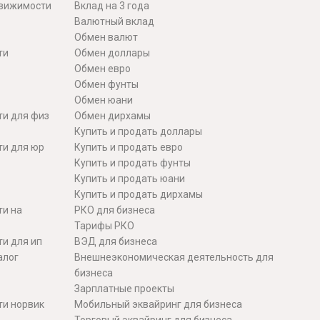
движимости
Вклад на 3 года
Валютный вклад
Обмен валют
ти
Обмен доллары
Обмен евро
Обмен фунты
Обмен юани
ти для физ
Обмен дирхамы
Купить и продать доллары
ти для юр
Купить и продать евро
Купить и продать фунты
Купить и продать юани
Купить и продать дирхамы
ти на
РКО для бизнеса
Тарифы РКО
и для ип
ВЭД для бизнеса
алог
Внешнеэкономическая деятельность для
бизнеса
Зарплатные проекты
ти норвик
Мобильный эквайринг для бизнеса