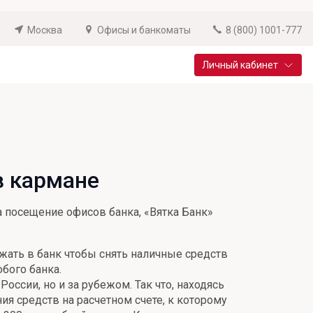
Москва
Офисы и банкоматы
8 (800) 1001-777
Личный кабинет
Специальные предложения
Вклад «Новый старт»
До 14,25% годовых
в кармане
Подробнее
 посещение офисов банка, «Вятка Банк»
жать в банк чтобы снять наличные средств
бого банка.
оссии, но и за рубежом. Так что, находясь
ия средств на расчетном счете, к которому