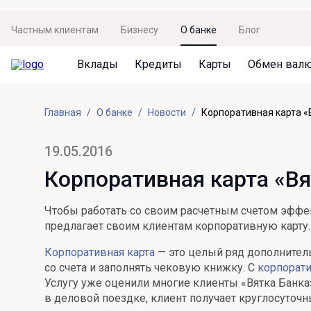
Частным клиентам
Бизнесу
О банке
Блог
Вклады
Кредиты
Карты
Обмен вал
Вклады
Кредиты
Карты
Обмен валют
Сервисы
Акции
Главная
О банке
Новости
Корпоративная карта «В
Не упусти момент
Кредит под залог недвижимости
Дебетовая карта с пакетом услуг
Курсы валют
Оплата кредита
Акция «Приведи друга»
Просто вклад
Рефинансирование
Премиальная карта Mir Supreme
Бронирование валюты
Оценка недвижимости
Акция «Ставка на бизнес»
19.05.2016
Накопительный
Кредит на автомобиль
Пенсионная карта
Курсы валют ЦБ
Подбор новой недвижимости
Корпоративная карта «Вя
Пенсионер
Кредит на строительство
Система быстрых платежей
Все карты
Чтобы работать со своим расчетным счетом эффек
Отличная стратегия+
Потребительский кредит
СБПей
предлагает своим клиентам корпоративную карту.
Фиксируй доход
Mir Pay
Корпоративная карта
— это целый ряд дополнител
Все кредиты
со счета и заполнять чековую книжку. С
корпорати
Новый старт
Госуслуги
Услугу уже оценили многие клиенты «Вятка Банка»,
в деловой поездке, клиент получает круглосуточн
Валютный плюс
Регистрация в ЕБС