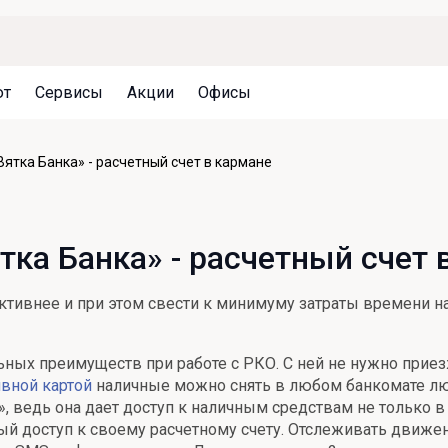
ют
Сервисы
Акции
Офисы
Может быть полезно
Может быть полезно
Может быть полезно
ятка Банка» - расчетный счет в кармане
Система страхования вкладов
Привилегии для клиентов
Документы
Налогообложение вкладов
Оплата кредита
Уведомление об операциях
тка Банка» - расчетный счет 
Архив вкладов
Реструктуризация
Кешбэк
Документы
тивнее и при этом свести к минимуму затраты времени на
Оценка недвижимости
Подбор новой недвижимости
ьных преимуществ при работе с РКО. С ней не нужно приез
вной картой
наличные можно снять в любом банкомате лю
 ведь она дает доступ к наличным средствам не только в Р
ый доступ к своему расчетному счету. Отслеживать движен