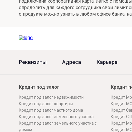
подключена корпоративная карта, легко с помощь
определить для каждого сотрудника свой лимит 
Онлайн
Удаленная идентификация
о продукте можно узнать в любом офисе банка, на с
Мобильное приложение
Все вклады
Подтверждение согласия через Госуслуги
Все сервисы
Реквизиты
Адреса
Карьера
Кредит под залог
Кредит п
Кредит под залог недвижимости
Кредит Мо
Кредит под залог квартиры
Кредит М
Кредит под залог частного дома
Кредит Сан
Кредит под залог земельного участка
Кредит СП
Кредит под залог земельного участка с
Кредит Мо
домом
Кредит М