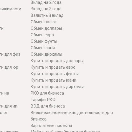
Вклад на 2 года
движимости
Вклад на 3 года
Валютный вклад
Обмен валют
ти
Обмен доллары
Обмен евро
Обмен фунты
Обмен юани
ти для физ
Обмен дирхамы
Купить и продать доллары
ти для юр
Купить и продать евро
Купить и продать фунты
Купить и продать юани
Купить и продать дирхамы
ти на
РКО для бизнеса
Тарифы РКО
и для ип
ВЭД для бизнеса
алог
Внешнеэкономическая деятельность для
бизнеса
Зарплатные проекты