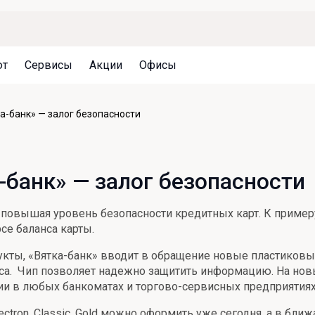
ют
Сервисы
Акции
Офисы
Может быть полезно
Может быть полезно
Может быть полезно
а-банк» — залог безопасности
Система страхования вкладов
Привилегии для клиентов
Документы
Налогообложение вкладов
Оплата кредита
Уведомление об операциях
банк» — залог безопасности
Архив вкладов
Реструктуризация
Кешбэк
Документы
х, повышая уровень безопасности кредитных карт. К приме
Оценка недвижимости
се баланса карты.
Подбор новой недвижимости
кты, «Вятка-банк» вводит в обращение новые пластиковые
са. Чип позволяет надежно защитить информацию. На нов
ции в любых банкоматах и торгово-сервисных предприятиях
ctron, Classic, Gold можно оформить уже сегодня, а в б