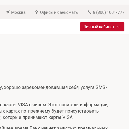
Москва
Офисы и банкоматы
8 (800) 1001-777
Личный кабинет
Специальные предложения
Вклад «Новый старт»
До 14,25% годовых
Подробнее
ру, хорошо зарекомендовавшая себя, услуга SMS-
 карты VISA с чипом. Этот носитель информации,
ых картах по-прежнему будет присутствовать
, которые принимают карты VISA.
лижайшее время Банк начнет эмиссию премиальных