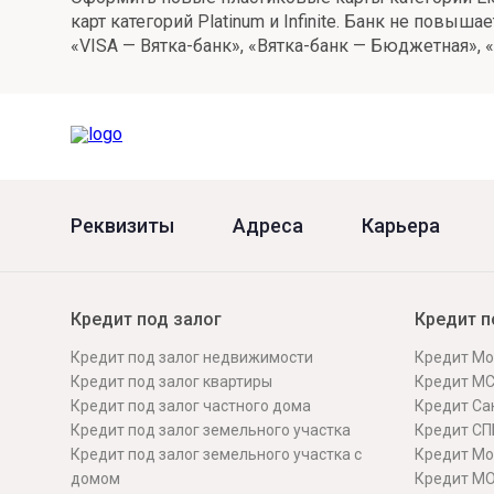
карт категорий Platinum и Infinite. Банк не пов
Онлайн
Удаленная идентификация
«VISA — Вятка-банк», «Вятка-банк — Бюджетная», 
Мобильное приложение
Все вклады
Подтверждение согласия через Госуслуги
Все сервисы
Реквизиты
Адреса
Карьера
Кредит под залог
Кредит п
Кредит под залог недвижимости
Кредит Мо
Кредит под залог квартиры
Кредит М
Кредит под залог частного дома
Кредит Сан
Кредит под залог земельного участка
Кредит СП
Кредит под залог земельного участка с
Кредит Мо
домом
Кредит М