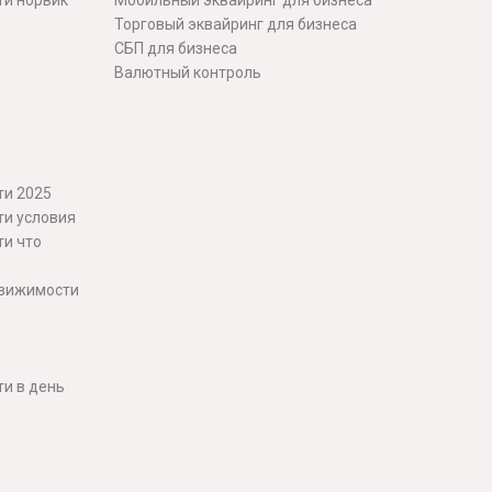
ти норвик
Мобильный эквайринг для бизнеса
Торговый эквайринг для бизнеса
СБП для бизнеса
Валютный контроль
ти 2025
ти условия
ти что
движимости
и в день