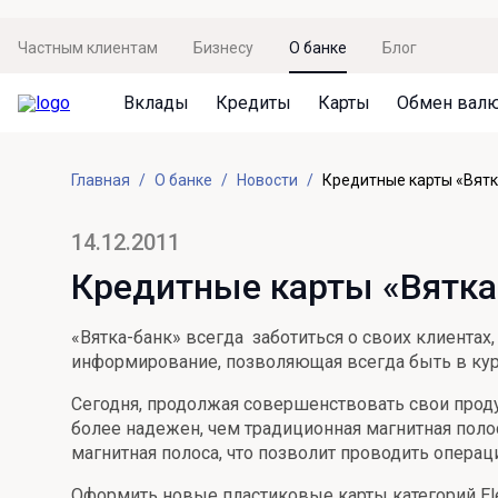
Частным клиентам
Бизнесу
О банке
Блог
Вклады
Кредиты
Карты
Обмен вал
Вклады
Кредиты
Карты
Обмен валют
Сервисы
Акции
Главная
О банке
Новости
Кредитные карты «Вятк
Не упусти момент
Кредит под залог недвижимости
Дебетовая карта с пакетом услуг
Курсы валют
Оплата кредита
Акция «Приведи друга»
Просто вклад
Рефинансирование
Премиальная карта Mir Supreme
Бронирование валюты
Оценка недвижимости
Акция «Ставка на бизнес»
14.12.2011
Накопительный
Кредит на автомобиль
Пенсионная карта
Курсы валют ЦБ
Подбор новой недвижимости
Кредитные карты «Вятка-
Пенсионер
Кредит на строительство
Система быстрых платежей
Все карты
«Вятка-банк» всегда заботиться о своих клиента
Отличная стратегия+
Потребительский кредит
СБПей
информирование, позволяющая всегда быть в кур
Фиксируй доход
Mir Pay
Сегодня, продолжая совершенствовать свои проду
Все кредиты
более надежен, чем традиционная магнитная поло
Новый старт
Госуслуги
магнитная полоса, что позволит проводить опера
Валютный плюс
Регистрация в ЕБС
Оформить новые пластиковые карты категорий Ele