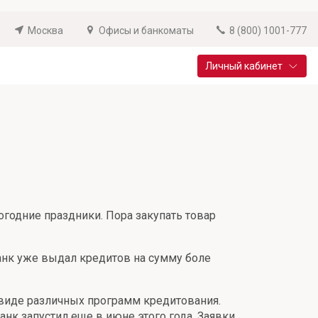
Москва
Офисы и банкоматы
8 (800) 1001-777
Личный кабинет
Специальные предложения
Вклад «Новый старт»
До 14,25% годовых
Подробнее
огодние праздники. Пора закупать товар
банк уже выдал кредитов на сумму боле
 виде различных программ кредитования.
к запустил еще в июне этого года. Заявки