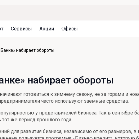
ют
Сервисы
Акции
Офисы
Может быть полезно
Может быть полезно
Может быть полезно
 Банке» набирает обороты
Система страхования вкладов
Привилегии для клиентов
Документы
Налогообложение вкладов
Оплата кредита
Уведомление об операциях
Банке» набирает обороты
Архив вкладов
Реструктуризация
Кешбэк
Документы
начинают готовиться к зимнему сезону, не за горами и нов
Оценка недвижимости
 предприниматели часто используют заемные средства.
Подбор новой недвижимости
опулярностью у представителей бизнеса. Так в сентябре 
 в тот же период прошлого года.
ний для развития бизнеса, независимо от его размеров, в
нему пользуется программа «Бизнес-кредит», которую бан