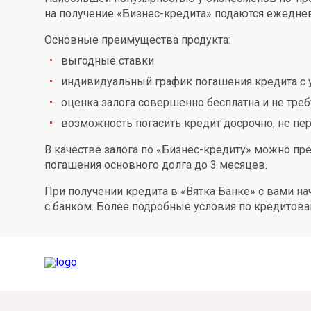
на получение «Бизнес-кредита» подаются ежедне
Онлайн
Удаленная идентификация
Основные преимущества продукта:
Мобильное приложение
Все вклады
выгодные ставки
Подтверждение согласия через Госуслуги
индивидуальный график погашения кредита с у
оценка залога совершенно бесплатна и не треб
Все сервисы
возможность погасить кредит досрочно, не пе
В качестве залога по «Бизнес-кредиту» можно пре
погашения основного долга до 3 месяцев.
При получении кредита в «Вятка Банке» с вами 
с банком. Более подробные условия по кредитова