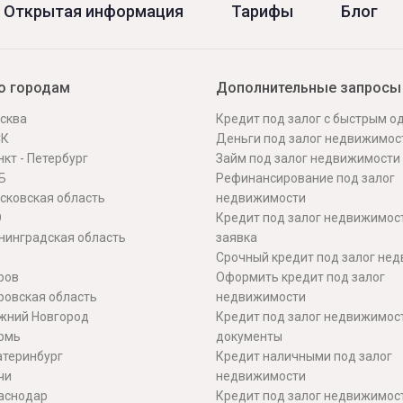
Открытая информация
Тарифы
Блог
о городам
Дополнительные запросы
сква
Кредит под залог с быстрым 
СК
Деньги под залог недвижимос
кт - Петербург
Займ под залог недвижимости
Б
Рефинансирование под залог
сковская область
недвижимости
О
Кредит под залог недвижимос
нинградская область
заявка
Срочный кредит под залог не
ров
Оформить кредит под залог
ровская область
недвижимости
жний Новгород
Кредит под залог недвижимос
рмь
документы
атеринбург
Кредит наличными под залог
чи
недвижимости
аснодар
Кредит под залог недвижимос