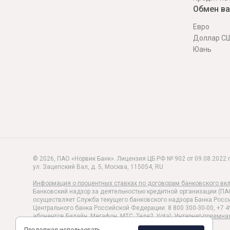
Обмен в
Евро
Доллар С
Юань
© 2026, ПАО «Норвик Банк». Лицензия ЦБ РФ № 902 от 09.08.2022 г
ул. Зацепский Вал, д. 5
,
Москва
,
115054
,
RU
Информация о процентных ставках по договорам банковского вк
Банковский надзор за деятельностью кредитной организации (ПА
осуществляет Служба текущего банковского надзора Банка Росси
Центрального банка Российской Федерации: 8 800 300-30-00, +7 4
абонентов Билайн, Мегафон, МТС, Теле2, Yota).
Интернет-приемна
Политика обработки и защиты персональных данных