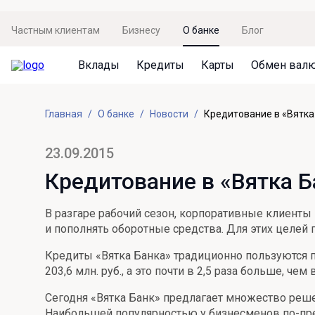
Частным клиентам
Бизнесу
О банке
Блог
Вклады
Кредиты
Карты
Обмен вал
Вклады
Кредиты
Карты
Обмен валют
Сервисы
Акции
Главная
О банке
Новости
Кредитование в «Вятка
Не упусти момент
Кредит под залог недвижимости
Дебетовая карта с пакетом услуг
Курсы валют
Оплата кредита
Акция «Приведи друга»
Просто вклад
Рефинансирование
Премиальная карта Mir Supreme
Бронирование валюты
Оценка недвижимости
Акция «Ставка на бизнес»
23.09.2015
Накопительный
Кредит на автомобиль
Пенсионная карта
Курсы валют ЦБ
Подбор новой недвижимости
Кредитование в «Вятка 
Пенсионер
Кредит на строительство
Система быстрых платежей
Все карты
В разгаре рабочий сезон, корпоративные клиенты 
Отличная стратегия+
Потребительский кредит
СБПей
и пополнять оборотные средства. Для этих целей
Фиксируй доход
Mir Pay
Кредиты «Вятка Банка» традиционно пользуются п
Все кредиты
203,6 млн. руб., а это почти в 2,5 раза больше, чем
Новый старт
Госуслуги
Сегодня «Вятка Банк» предлагает множество реше
Валютный плюс
Регистрация в ЕБС
Наибольшей популярностью у бизнесменов по-преж