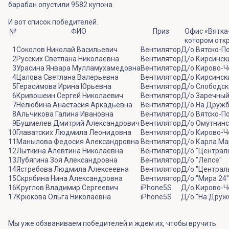
барабан опустили 9582 купона.
И вот список победителей.
№
ФИО
Приз
Офис «Вятка-
котором отк
1
Соколов Николай Васильевич
Вентилятор
Д/о Вятско-П
2
Русских Светлана Николаевна
Вентилятор
Д/о Кирсинск
3
Урасина Январа Мулламухамедовна
Вентилятор
Д/о Кирово-Ч
4
Цалова Светлана Валерьевна
Вентилятор
Д/о Кирсинск
5
Герасимова Ирина Юрьевна
Вентилятор
Д/о Слободск
6
Кривошеин Сергей Николаевич
Вентилятор
Д/о Заречны
7
Нелюбина Анастасия Аркадьевна
Вентилятор
Д/о На Друж
8
Альчикова Галина Ивановна
Вентилятор
Д/о Вятско-П
9
Бушмелев Дмитрий Александрович
Вентилятор
Д/о Омутнинс
10
Главатских Людмила Леонидовна
Вентилятор
Д/о Кирово-Ч
11
Манылова Федосия Александровна
Вентилятор
Д/о Карла Ма
12
Лыткина Алевтина Николаевна
Вентилятор
Д/о "Централ
13
Лубягина Зоя Александровна
Вентилятор
Д/о "Лепсе"
14
Ястребова Людмила Алексеевна
Вентилятор
Д/о "Централ
15
Скрябина Нина Александровна
Вентилятор
Д/о "Мира 24"
16
Круглов Владимир Сергеевич
iPhone5S
Д/о Кирово-Ч
17
Крюкова Ольга Николаевна
iPhone5S
Д/о "На Друж
Мы уже обзваниваем победителей и ждем их, чтобы вручить