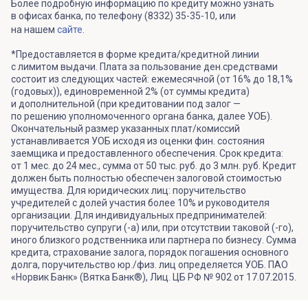
Более подробную информацию по кредиту можно узнать
в офисах банка, по телефону (8332) 35-35-10, или
на нашем
сайте
.
*Предоставляется в форме кредита/кредитной линии
с лимитом выдачи. Плата за пользование ден.средствами
состоит из следующих частей: ежемесячной (от 16% до 18,1%
(годовых)), единовременной 2% (от суммы кредита)
и дополнительной (при кредитовании под залог —
по решению уполномоченного органа банка, далее УОБ).
Окончательный размер указанных плат/комиссий
устанавливается УОБ исходя из оценки фин. состояния
заемщика и предоставленного обеспечения. Срок кредита:
от 1 мес. до 24 мес., сумма от 50 тыс. руб. до 3 млн. руб. Кредит
должен быть полностью обеспечен залоговой стоимостью
имущества. Для юридических лиц: поручительство
учредителей с долей участия более 10% и руководителя
организации. Для индивидуальных предпринимателей:
поручительство супруги (-а) или, при отсутствии таковой (-го),
иного близкого родственника или партнера по бизнесу. Сумма
кредита, страхование залога, порядок погашения основного
долга, поручительство юр./физ. лиц определяется УОБ. ПАО
«Норвик Банк» (Вятка Банк®), Лиц. ЦБ РФ № 902 от 17.07.2015.