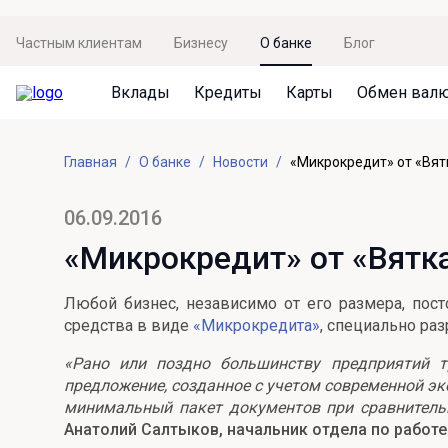
Частным клиентам
Бизнесу
О банке
Блог
Вклады
Кредиты
Карты
Обмен вал
Вклады
Кредиты
Карты
Обмен валют
Сервисы
Акции
Главная
О банке
Новости
«Микрокредит» от «Вят
Не упусти момент
Кредит под залог недвижимости
Дебетовая карта с пакетом услуг
Курсы валют
Оплата кредита
Акция «Приведи друга»
Просто вклад
Рефинансирование
Премиальная карта Mir Supreme
Бронирование валюты
Оценка недвижимости
Акция «Ставка на бизнес»
06.09.2016
Накопительный
Кредит на автомобиль
Пенсионная карта
Курсы валют ЦБ
Подбор новой недвижимости
«Микрокредит» от «Вятка
Пенсионер
Кредит на строительство
Система быстрых платежей
Все карты
Любой бизнес, независимо от его размера, пос
Отличная стратегия+
Потребительский кредит
СБПей
средства в виде
«Микрокредита»
, специально ра
Фиксируй доход
Mir Pay
«Рано или поздно большинству предприятий т
Все кредиты
предложение, созданное с учетом современной эк
Новый старт
Госуслуги
минимальный пакет документов при сравнительн
Анатолий Салтыков, начальник отдела по работ
Валютный плюс
Регистрация в ЕБС