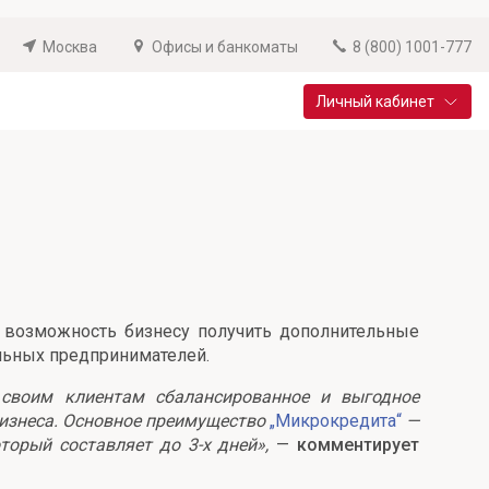
Москва
Офисы и банкоматы
8 (800) 1001-777
Личный кабинет
Специальные предложения
Вклад «Новый старт»
До 14,25% годовых
Подробнее
т возможность бизнесу получить дополнительные
льных предпринимателей.
 своим клиентам сбалансированное и выгодное
бизнеса. Основное преимущество
„Микрокредита“
—
орый составляет до 3-х дней»,
—
комментирует