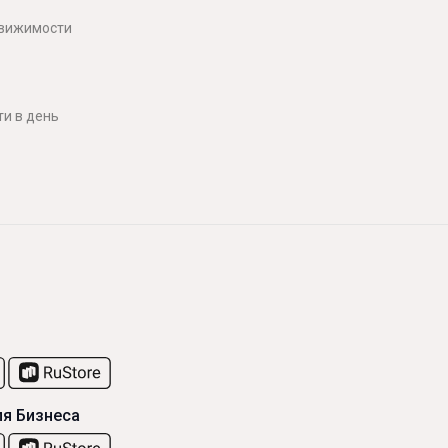
движимости
и в день
я Бизнеса