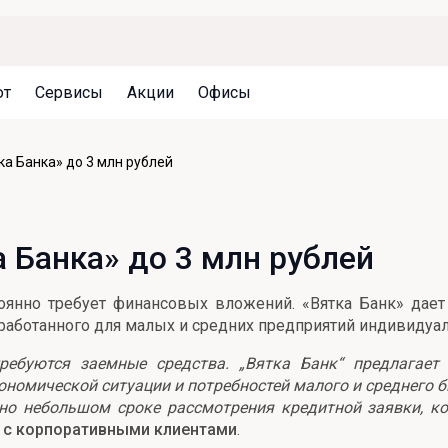
ют
Сервисы
Акции
Офисы
Может быть полезно
Может быть полезно
Может быть полезно
ка Банка» до 3 млн рублей
Система страхования вкладов
Привилегии для клиентов
Документы
Налогообложение вкладов
Оплата кредита
Уведомление об операциях
 Банка» до 3 млн рублей
Архив вкладов
Реструктуризация
Кешбэк
Документы
тоянно требует финансовых вложений. «Вятка Банк» дае
Оценка недвижимости
зработанного для малых и средних предприятий индивидуа
Подбор новой недвижимости
ребуются заемные средства. „Вятка Банк“ предлагает
ономической ситуации и потребностей малого и среднего 
о небольшом сроке рассмотрения кредитной заявки, кот
е с корпоративными клиентами
.