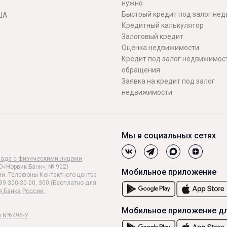
нужно
Быстрый кредит под залог не
ША
Кредитный калькулятор
Залоговый кредит
Оценка недвижимости
Кредит под залог недвижимост
обращения
Заявка на кредит под залог
недвижимости
.
Мы в социальных сетях
лада с физическими лицами
.
О«Норвик Банк», № 902)
Мобильное приложение
и. Телефоны Контактного центра
99 300-30-00, 300 (Бесплатно для
я Банка России.
Мобильное приложение дл
и №6496-У