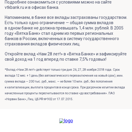
Подробнее ознакомиться с условиями можно на сайте
vtkbank.ru и в офисах банка.
Напоминаем, в банке все вклады застрахованы государством.
Есть только одно ограничение — общая сумма вкладов
в одном банке не должна превышать 1,4 млн. рублей. В 2005
году «Вятка Банк» стал одним из первых региональных
банков в России, включенных в систему государственного
страхования вкладов физических лиц.
Откройте вклад «Нам 28 лет!» в «Вятка Банке» и зафиксируйте
свой доход на 1 год вперед по ставке 7,5% годовых!
*Вклад «Нам 28 лет!» действует только три дня: 26, 27, 28 ноября 2018 года. Срок
вклада 12 мес. + 1 день (без автоматического перезаключения на новый срок), мин.
сумма вклада — 200 тыс. руб., макс. — не более 10 млн. руб.; без пополнения
и капитализации, выплата процентов в конце срока. При досрочном изъятии вклада
начисленные проценты пересчитываются по ставке «до востребования». ПАО
«Норвик Банк», Лиц. ЦБ РФ № 902 от 17.07.2015.