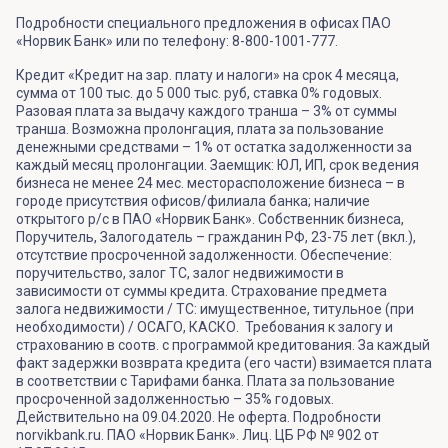
Подробности специального предложения в офисах ПАО
«Норвик Банк» или по телефону: 8-800-1001-777.
Кредит «Кредит на зар. плату и налоги» на срок 4 месяца,
сумма от 100 тыс. до 5 000 тыс. руб, ставка 0% годовых.
Разовая плата за выдачу каждого транша – 3% от суммы
транша. Возможна пролонгация, плата за пользование
денежными средствами – 1% от остатка задолженности за
каждый месяц пролонгации. Заемщик: ЮЛ, ИП, срок ведения
бизнеса не менее 24 мес. месторасположение бизнеса – в
городе присутствия офисов/филиала банка; наличие
открытого р/с в ПАО «Норвик Банк». Собственник бизнеса,
Поручитель, Залогодатель – гражданин РФ, 23-75 лет (вкл.),
отсутствие просроченной задолженности. Обеспечение:
поручительство, залог ТС, залог недвижимости в
зависимости от суммы кредита. Страхование предмета
залога недвижимости / ТС: имущественное, титульное (при
необходимости) / ОСАГО, КАСКО. Требования к залогу и
страхованию в соотв. с программой кредитования. За каждый
факт задержки возврата кредита (его части) взимается плата
в соответствии с Тарифами банка. Плата за пользование
просроченной задолженностью – 35% годовых.
Действительно на 09.04.2020. Не оферта. Подробности
norvikbank.ru. ПАО «Норвик Банк». Лиц. ЦБ РФ № 902 от