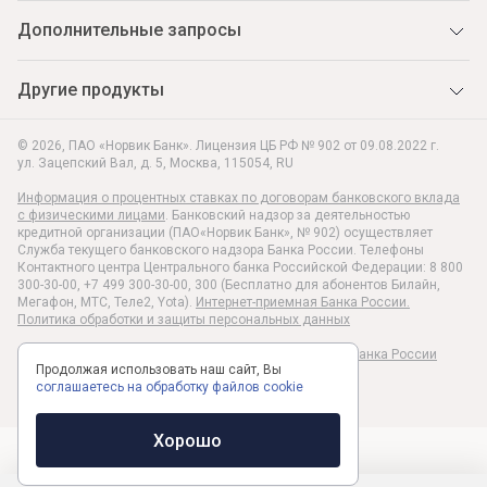
Дополнительные запросы
Другие продукты
© 2026, ПАО «Норвик Банк». Лицензия ЦБ РФ № 902 от 09.08.2022 г.
ул. Зацепский Вал, д. 5
,
Москва
,
115054
,
RU
Информация о процентных ставках по договорам банковского вклада
с физическими лицами
. Банковский надзор за деятельностью
кредитной организации (ПАО«Норвик Банк», № 902) осуществляет
Служба текущего банковского надзора Банка России. Телефоны
Контактного центра Центрального банка Российской Федерации: 8 800
300-30-00, +7 499 300-30-00, 300 (Бесплатно для абонентов Билайн,
Мегафон, МТС, Теле2, Yota).
Интернет-приемная Банка России.
Политика обработки и защиты персональных данных
Раскрытие информации в соответствии c Указанием Банка России
Продолжая использовать наш сайт, Вы
№6496-У
соглашаетесь на обработку файлов cookie
Хорошо