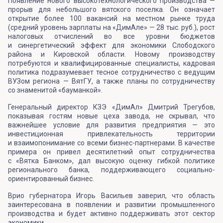
Появление нового высокотехнологического производства —
прорыв для небольшого вятского поселка. Он означает
открытие более 100 вакансий на местном рынке труда
(средний уровень зарплаты на «ДимАле» — 28 тыс. руб.), рост
налоговых отчислений во все уровни бюджетов
и синергетический эффект для экономики Слободского
района и Кировской области. Новому производству
потребуются и квалифицированные специалисты, кадровая
политика подразумевает тесное сотрудничество с ведущим
ВУЗом региона — ВятГУ, а также планы по сотрудничеству
со знаменитой «бауманкой».
Генеральный директор КЗЭ «ДимАл» Дмитрий Трегубов,
показывая гостям новые цеха завода, не скрывал, что
важнейшее условие для развития предприятия — это
инвестиционная привлекательность территории
и взаимопонимание со всеми бизнес-партнерами. В качестве
примера он привел десятилетний опыт сотрудничества
с «Вятка Банком», дал высокую оценку гибкой политике
регионального банка, поддерживающего социально-
ориентированный бизнес.
Врио губернатора Игорь Васильев заверил, что область
заинтересована в появлении и развитии промышленного
производства и будет активно поддерживать этот сектор
экономики.