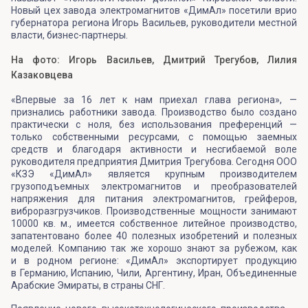
Новый цех завода электромагнитов «ДимАл» посетили врио
губернатора региона Игорь Васильев, руководители местной
власти, бизнес-партнеры.
На фото: Игорь Васильев, Дмитрий Трегубов, Лилия
Казаковцева
«Впервые за 16 лет к нам приехал глава региона», —
признались работники завода. Производство было создано
практически с ноля, без использования преференций —
только собственными ресурсами, с помощью заемных
средств и благодаря активности и несгибаемой воле
руководителя предприятия Дмитрия Трегубова. Сегодня ООО
«КЗЭ «ДимАл» является крупным производителем
грузоподъемных электромагнитов и преобразователей
напряжения для питания электромагнитов, грейферов,
виброразгрузчиков. Производственные мощности занимают
10000 кв. м., имеется собственное литейное производство,
запатентовано более 40 полезных изобретений и полезных
моделей. Компанию так же хорошо знают за рубежом, как
и в родном регионе: «ДимАл» экспортирует продукцию
в Германию, Испанию, Чили, Аргентину, Иран, Объединенные
Арабские Эмираты, в страны СНГ.