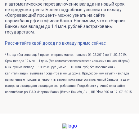
и автоматическое перезаключение вклада на новый срок
не предусмотрены. Более подробные условия по вкладу
«Согревающий процент» можно узнать на сайте
норвикбанк.рф и в офисах банка. Напомним, что в «Норвик
Банке» все вклады до 1,4 млн. рублей застрахованы
государством.
Рассчитайте свой доход по вкладу прямо сейчас
*Вклад «Согревающий процент» принимается только с 04.02.2019 по 11.02.2019.
Срок вклада 12 мес. + 1 день (без автоматического перезаключения на новый срок),
мин. сумма вклада – 100 тыс. руб., макс. – 10 млн. руб.; без пополнения и
капитализации, выплата процентов в конце срока. При досрочном изъятии вклада
начисленные проценты пересчитываются по ставке, установленной банком на дату
возврата вклада для вклада до востребования. Подробности уточняйте на сайте
норвикбанк.рф. ПАО «Норвик Банк» (Вятка Банк®), Лиц. ЦБ РФ № 902 от 17. 07. 2015