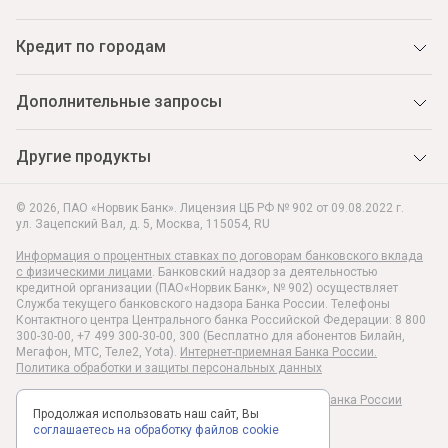
Кредит по городам
Дополнительные запросы
Другие продукты
© 2026, ПАО «Норвик Банк». Лицензия ЦБ РФ № 902 от 09.08.2022 г.
ул. Зацепский Вал, д. 5
,
Москва
,
115054
,
RU
Информация о процентных ставках по договорам банковского вклада
с физическими лицами
. Банковский надзор за деятельностью
кредитной организации (ПАО«Норвик Банк», № 902) осуществляет
Служба текущего банковского надзора Банка России. Телефоны
Контактного центра Центрального банка Российской Федерации: 8 800
300-30-00, +7 499 300-30-00, 300 (Бесплатно для абонентов Билайн,
Мегафон, МТС, Теле2, Yota).
Интернет-приемная Банка России.
Политика обработки и защиты персональных данных
Раскрытие информации в соответствии c Указанием Банка России
Продолжая использовать наш сайт, Вы
№6496-У
соглашаетесь на обработку файлов cookie