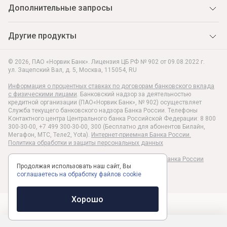
Дополнительные запросы
Другие продукты
© 2026, ПАО «Норвик Банк». Лицензия ЦБ РФ № 902 от 09.08.2022 г.
ул. Зацепский Вал, д. 5
,
Москва
,
115054
,
RU
Информация о процентных ставках по договорам банковского вклада
с физическими лицами
. Банковский надзор за деятельностью
кредитной организации (ПАО«Норвик Банк», № 902) осуществляет
Служба текущего банковского надзора Банка России. Телефоны
Контактного центра Центрального банка Российской Федерации: 8 800
300-30-00, +7 499 300-30-00, 300 (Бесплатно для абонентов Билайн,
Мегафон, МТС, Теле2, Yota).
Интернет-приемная Банка России.
Политика обработки и защиты персональных данных
Раскрытие информации в соответствии c Указанием Банка России
Продолжая использовать наш сайт, Вы
№6496-У
соглашаетесь на обработку файлов cookie
Хорошо