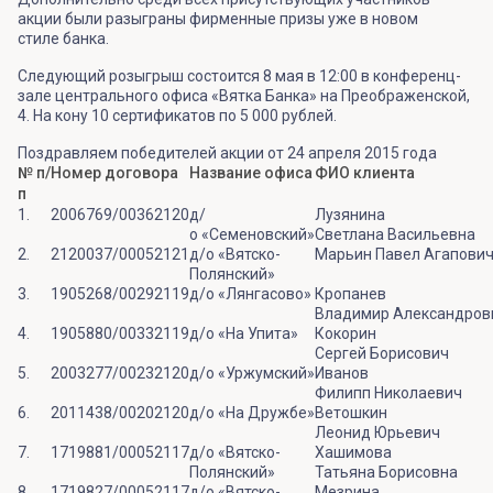
акции были разыграны фирменные призы уже в новом
стиле банка.
Следующий розыгрыш состоится 8 мая в 12:00 в конференц-
зале центрального офиса «Вятка Банка» на Преображенской,
4. На кону 10 сертификатов по 5 000 рублей.
Поздравляем победителей акции от 24 апреля 2015 года
№ п/
Номер договора
Название офиса
ФИО клиента
п
1.
2006769/00362120
д/
Лузянина
о «Семеновский»
Светлана Васильевна
2.
2120037/00052121
д/о «Вятско-
Марьин Павел Агапови
Полянский»
3.
1905268/00292119
д/о «Лянгасово»
Кропанев
Владимир Александров
4.
1905880/00332119
д/о «На Упита»
Кокорин
Сергей Борисович
5.
2003277/00232120
д/о «Уржумский»
Иванов
Филипп Николаевич
6.
2011438/00202120
д/о «На Дружбе»
Ветошкин
Леонид Юрьевич
7.
1719881/00052117
д/о «Вятско-
Хашимова
Полянский»
Татьяна Борисовна
8.
1719827/00052117
д/о «Вятско-
Мезрина