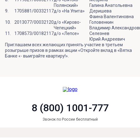
Полянский»
Галина Анатольевна
9.
1705881/00332117
д/о «На Упита»
Деришева
Фаина Валентиновна
10.
2013077/00032120
д/о «Кирово-
Головенкин
Чепецкий»
Владимир Александров
11.
1708573/00182117
д/о «Лепсе»
Селезнев
Юрий Андреевич
Приглашаем всех желающих принять участие в третьем
розыгрыше призов в рамках акции «Откройте вклад в «Вятка
Банке «- выиграйте квартиру!».
8 (800) 1001-777
Звонок по России бесплатный