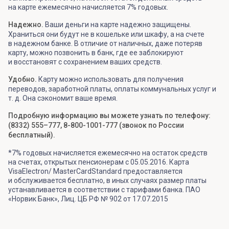
на карте ежемесячно начисляется 7% годовых.
Надежно.
Ваши деньги на карте надежно защищены.
Храниться они будут не в кошельке или шкафу, а на счете
в надежном банке. В отличие от наличных, даже потеряв
карту, можно позвонить в банк, где ее заблокируют
и восстановят с сохранением ваших средств.
Удобно.
Карту можно использовать для получения
переводов, заработной платы, оплаты коммунальных услуг и
т. д. Она сэкономит ваше время.
Подробную информацию вы можете узнать по телефону:
(8332) 555–777, 8-800-1001-777 (звонок по России
бесплатный).
*7% годовых начисляется ежемесячно на остаток средств
на счетах, открытых пенсионерам с 05.05.2016. Карта
VisaElectron/ MasterCardStandard предоставляется
и обслуживается бесплатно, в иных случаях размер платы
устанавливается в соответствии с тарифами банка. ПАО
«Норвик Банк», Лиц. ЦБ РФ № 902 от 17.07.2015