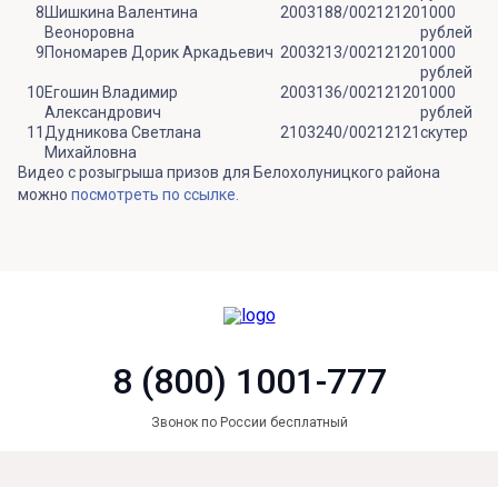
8
Шишкина Валентина
2003188/00212120
1000
Веоноровна
рублей
9
Пономарев Дорик Аркадьевич
2003213/00212120
1000
рублей
10
Егошин Владимир
2003136/00212120
1000
Александрович
рублей
11
Дудникова Светлана
2103240/00212121
скутер
Михайловна
Видео с розыгрыша призов для Белохолуницкого района
можно
посмотреть по ссылке.
8 (800) 1001-777
Звонок по России бесплатный