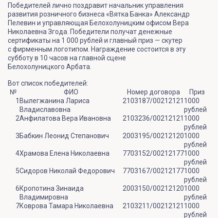
Победителей лично поздравит начальник управления
развития розничного бизнеса «Вятка Банка» Александр
Пелевин и управляющая Белохолуницким офисом Вера
Николаевна Згода. Победители получат денежные
сертификаты на 1 000 рублей и главный приз — скутер
с фирменным логотипом. Награждение состоится в эту
субботу в 10 часов на главной сцене
Белохолуницкого Арбата.
Вот список победителей:
№
ФИО
Номер договора
Приз
1
Вылегжанина Лариса
2103187/00212121
1000
Владиславовна
рублей
2
Анфилатова Вера Ивановна
2103236/00212121
1000
рублей
3
Бабкин Леонид Степанович
2003195/00212120
1000
рублей
4
Храмова Елена Николаевна
7703152/00212177
1000
рублей
5
Сидоров Николай Федорович
7703167/00212177
1000
рублей
6
Кропотина Зинаида
2003150/00212120
1000
Владимировна
рублей
7
Коврова Тамара Николаевна
2103211/00212121
1000
рублей