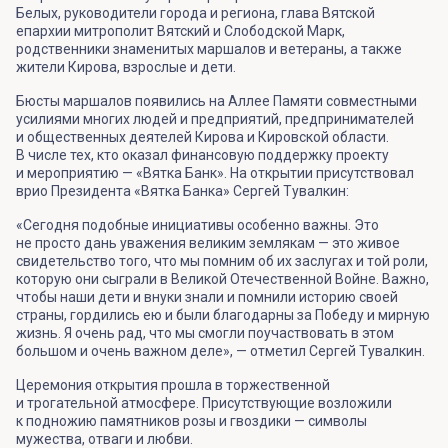
Белых, руководители города и региона, глава Вятской
епархии митрополит Вятский и Слободской Марк,
родственники знаменитых маршалов и ветераны, а также
жители Кирова, взрослые и дети.
Бюсты маршалов появились на Аллее Памяти совместными
усилиями многих людей и предприятий, предпринимателей
и общественных деятелей Кирова и Кировской области.
В числе тех, кто оказал финансовую поддержку проекту
и мероприятию — «Вятка Банк». На открытии присутствовал
врио Президента «Вятка Банка» Сергей Тувалкин:
«Сегодня подобные инициативы особенно важны. Это
не просто дань уважения великим землякам — это живое
свидетельство того, что мы помним об их заслугах и той роли,
которую они сыграли в Великой Отечественной Войне. Важно,
чтобы наши дети и внуки знали и помнили историю своей
страны, гордились ею и были благодарны за Победу и мирную
жизнь. Я очень рад, что мы смогли поучаствовать в этом
большом и очень важном деле», — отметил Сергей Тувалкин.
Церемония открытия прошла в торжественной
и трогательной атмосфере. Присутствующие возложили
к подножию памятников розы и гвоздики — символы
мужества, отваги и любви.