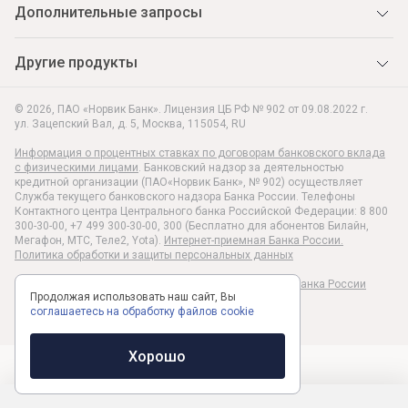
Дополнительные запросы
Другие продукты
© 2026, ПАО «Норвик Банк». Лицензия ЦБ РФ № 902 от 09.08.2022 г.
ул. Зацепский Вал, д. 5
,
Москва
,
115054
,
RU
Информация о процентных ставках по договорам банковского вклада
с физическими лицами
. Банковский надзор за деятельностью
кредитной организации (ПАО«Норвик Банк», № 902) осуществляет
Служба текущего банковского надзора Банка России. Телефоны
Контактного центра Центрального банка Российской Федерации: 8 800
300-30-00, +7 499 300-30-00, 300 (Бесплатно для абонентов Билайн,
Мегафон, МТС, Теле2, Yota).
Интернет-приемная Банка России.
Политика обработки и защиты персональных данных
Раскрытие информации в соответствии c Указанием Банка России
Продолжая использовать наш сайт, Вы
№6496-У
соглашаетесь на обработку файлов cookie
Хорошо