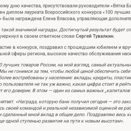
му дню качества, присутствовали руководители «Вятка Б
н диплом лауреата Всероссийского конкурса «100 лучших т
а» была награждена Елена Власова, управляющая дополни
ен такой значимой награды. Достигнутый результат будет
черкнул в своем ответном слове
Сергей Тувалкин.
частие в конкурсе, поздравил с прошедшим юбилеем и вру
ьной сферы региона, высокое качество обслуживания нас
100 лучших товаров России, на мой взгляд, самый актуальн
Мы не гонимся за тем, чтобы любой ценой обеспечить себе 
иболее востребованы у населения: вклады, кредиты, пласт
 пользователя не так уж важно, какая цифра стоит в рейти
 его доверие. В этом — один из самых важных „капиталов“
читает:
«Награда, которую банк получил сегодня — это зак
сь своей командой и реальной независимой оценкой ее раб
 и сделанный мной вклад в общее дело. Поздравляю весь ко
ще одной ступенью развития на пути к новым высотам».