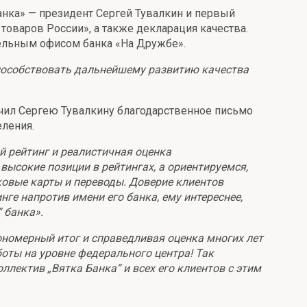
анка» — президент Сергей Тувалкин и первый
оваров России», а также декларация качества.
тельным офисом банка «На Дружбе».
 способствовать дальнейшему развитию качества
чил Сергею Тувалкину благодарственное письмо
еления.
ый рейтинг и реалистичная оценка
высокие позиции в рейтингах, а ориентируемся,
иковые карты и переводы. Доверие клиентов
нге напротив имени его банка, ему интереснее,
 банка».
ономерный итог и справедливая оценка многих лет
оты на уровне федерального центра! Так
ллектив „Вятка Банка“ и всех его клиентов с этим