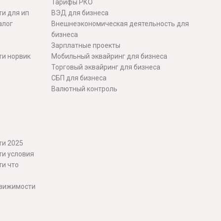
Тарифы РКО
и для ип
ВЭД для бизнеса
алог
Внешнеэкономическая деятельность для
бизнеса
Зарплатные проекты
ти норвик
Мобильный эквайринг для бизнеса
Торговый эквайринг для бизнеса
СБП для бизнеса
Валютный контроль
ти 2025
ти условия
ти что
движимости