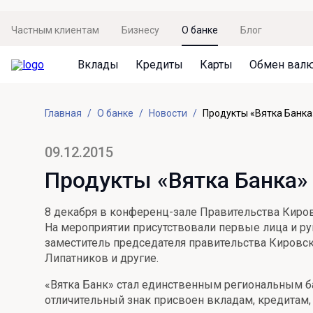
Частным клиентам
Бизнесу
О банке
Блог
Вклады
Кредиты
Карты
Обмен вал
Вклады
Кредиты
Карты
Обмен валют
Сервисы
Акции
Главная
О банке
Новости
Продукты «Вятка Банка
Не упусти момент
Кредит под залог недвижимости
Дебетовая карта с пакетом услуг
Курсы валют
Оплата кредита
Акция «Приведи друга»
Просто вклад
Рефинансирование
Премиальная карта Mir Supreme
Бронирование валюты
Оценка недвижимости
Акция «Ставка на бизнес»
09.12.2015
Накопительный
Кредит на автомобиль
Пенсионная карта
Курсы валют ЦБ
Подбор новой недвижимости
Продукты «Вятка Банка» 
Пенсионер
Кредит на строительство
Система быстрых платежей
Все карты
8 декабря в конференц-зале Правительства Киров
Отличная стратегия+
Потребительский кредит
СБПей
На мероприятии присутствовали первые лица и ру
заместитель председателя правительства Кировс
Фиксируй доход
Mir Pay
Все кредиты
Липатников и другие.
Новый старт
Госуслуги
«Вятка Банк» стал единственным региональным б
отличительный знак присвоен вкладам, кредитам,
Валютный плюс
Регистрация в ЕБС