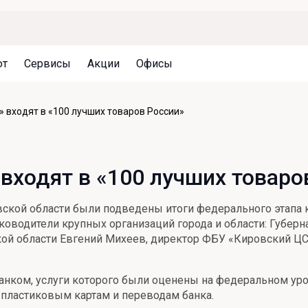
ют
Сервисы
Акции
Офисы
Может быть полезно
Может быть полезно
Может быть полезно
» входят в «100 лучших товаров России»
Система страхования вкладов
Привилегии для клиентов
Документы
Налогообложение вкладов
Оплата кредита
Уведомление об операциях
входят в «100 лучших товаро
Архив вкладов
Реструктуризация
Кешбэк
Документы
ской области были подведены итоги федерального этапа к
Оценка недвижимости
ководители крупных организаций города и области: Губерн
кой области Евгений Михеев, директор ФБУ «Кировский 
Подбор новой недвижимости
анком, услуги которого были оценены на федеральном уро
 пластиковым картам и переводам банка.