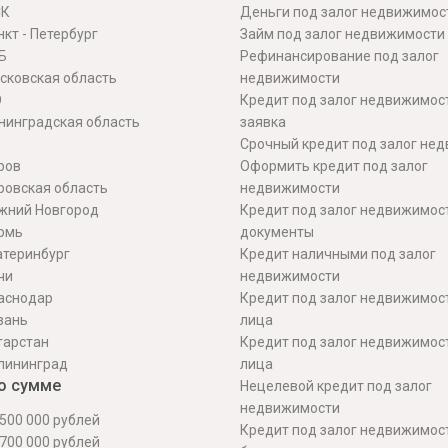
СК
Деньги под залог недвижимос
кт - Петербург
Займ под залог недвижимости
Б
Рефинансирование под залог
сковская область
недвижимости
О
Кредит под залог недвижимос
нинградская область
заявка
Срочный кредит под залог не
ров
Оформить кредит под залог
ровская область
недвижимости
жний Новгород
Кредит под залог недвижимос
рмь
документы
атеринбург
Кредит наличными под залог
чи
недвижимости
аснодар
Кредит под залог недвижимос
зань
лица
тарстан
Кредит под залог недвижимос
лининград
лица
о сумме
Нецелевой кредит под залог
недвижимости
500 000 рублей
Кредит под залог недвижимос
700 000 рублей