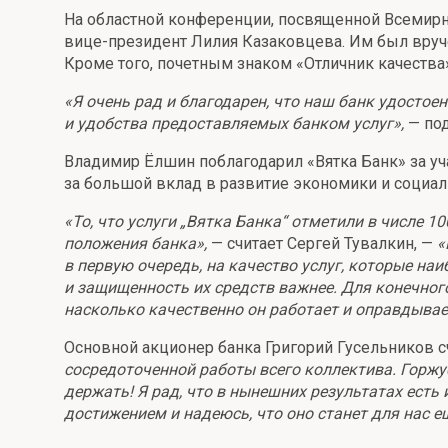
На областной конференции, посвященной Всемирно
Онлайн
Удаленная идентификация
вице-президент Лилия Казаковцева. Им был вруче
Кроме того, почетным знаком «Отличник качеств
Мобильное приложение
Все вклады
«Я очень рад и благодарен, что наш банк удосто
Подтверждение согласия через Госуслуги
и удобства предоставляемых банком услуг»,
— под
Все сервисы
Владимир Ёлшин поблагодарил «Вятка Банк» за у
за большой вклад в развитие экономики и социал
«То, что услуги „Вятка Банка“ отметили в числе 
положения банка»,
— считает Сергей Тувалкин, —
«
в первую очередь, на качество услуг, которые на
и защищенность их средств важнее. Для конечного
насколько качественно он работает и оправдывает
Основной акционер банка Григорий Гусельников с
сосредоточенной работы всего коллектива. Горжу
держать! Я рад, что в нынешних результатах есть
достижением и надеюсь, что оно станет для нас е