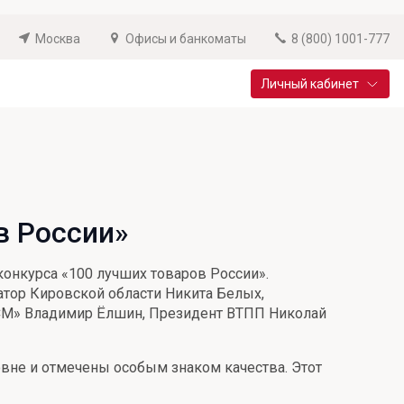
Москва
Офисы и банкоматы
8 (800) 1001-777
Личный кабинет
Специальные предложения
Вклад «Новый старт»
До 14,25% годовых
в России»
Подробнее
онкурса «100 лучших товаров России».
атор Кировской области Никита Белых,
ЦСМ» Владимир Ёлшин, Президент ВТПП Николай
вне и отмечены особым знаком качества. Этот