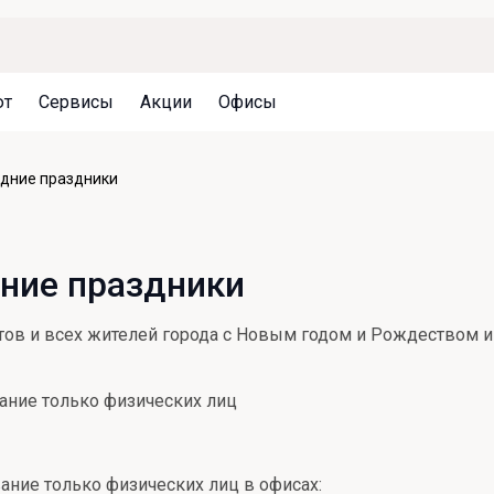
ют
Сервисы
Акции
Офисы
Может быть полезно
Может быть полезно
Может быть полезно
одние праздники
Система страхования вкладов
Привилегии для клиентов
Документы
Налогообложение вкладов
Оплата кредита
Уведомление об операциях
ние праздники
Архив вкладов
Реструктуризация
Кешбэк
Документы
нтов и всех жителей города с Новым годом и Рождеством
Оценка недвижимости
Подбор новой недвижимости
вание только физических лиц
вание только физических лиц в офисах: