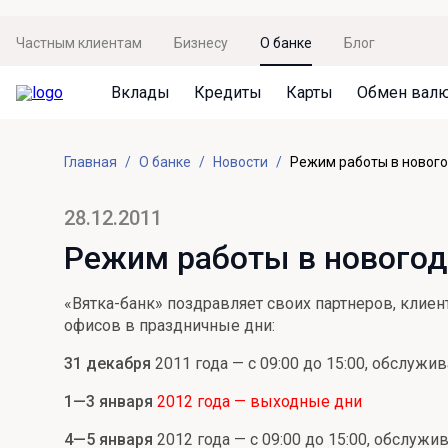
Частным клиентам
Бизнесу
О банке
Блог
Вклады
Кредиты
Карты
Обмен вал
Вклады
Кредиты
Карты
Обмен валют
Сервисы
Акции
Главная
О банке
Новости
Режим работы в новог
Не упусти момент
Кредит под залог недвижимости
Дебетовая карта с пакетом услуг
Курсы валют
Оплата кредита
Акция «Приведи друга»
Просто вклад
Рефинансирование
Премиальная карта Mir Supreme
Бронирование валюты
Оценка недвижимости
Акция «Ставка на бизнес»
28.12.2011
Накопительный
Кредит на автомобиль
Пенсионная карта
Курсы валют ЦБ
Подбор новой недвижимости
Режим работы в новогод
Пенсионер
Кредит на строительство
Система быстрых платежей
Все карты
«Вятка-банк» поздравляет своих партнеров, клие
Отличная стратегия+
Потребительский кредит
СБПей
офисов в праздничные дни:
Фиксируй доход
Mir Pay
31 декабря
2011 года — с 09:00 до 15:00, обслужи
Все кредиты
Новый старт
Госуслуги
1—3 января
2012 года — выходные дни
Валютный плюс
Регистрация в ЕБС
4—5 января
2012 года — с 09:00 до 15:00, обслужи