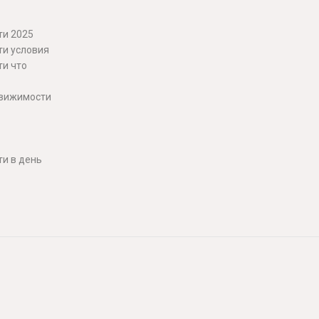
ти 2025
ти условия
ти что
движимости
и в день