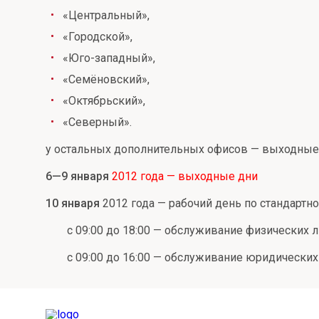
«Центральный»,
Онлайн
Удаленная идентификация
«Городской»,
Мобильное приложение
Все вклады
«Юго-западный»,
Подтверждение согласия через Госуслуги
«Семёновский»,
«Октябрьский»,
Все сервисы
«Северный».
у остальных дополнительных офисов — выходные
6—9 января
2012 года — выходные дни
10 января
2012 года — рабочий день по стандартн
с 09:00 до 18:00 — обслуживание физических 
с 09:00 до 16:00 — обслуживание юридических