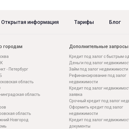
Открытая информация
Тарифы
Блог
о городам
Дополнительные запросы
сква
Кредит под залог с быстрым 
СК
Деньги под залог недвижимос
кт - Петербург
Займ под залог недвижимости
Б
Рефинансирование под залог
сковская область
недвижимости
О
Кредит под залог недвижимос
нинградская область
заявка
Срочный кредит под залог не
ров
Оформить кредит под залог
ровская область
недвижимости
жний Новгород
Кредит под залог недвижимос
рмь
документы