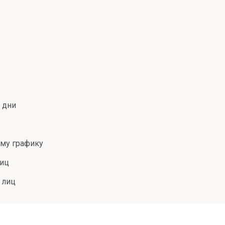
 дни
ому графику
лиц
 лиц