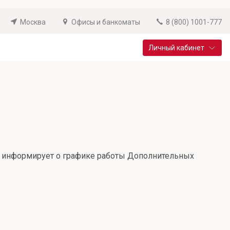
Москва
Офисы и банкоматы
8 (800) 1001-777
Личный кабинет
Специальные предложения
Вклад «Новый старт»
До 14,25% годовых
Подробнее
 и информирует о графике работы Дополнительных