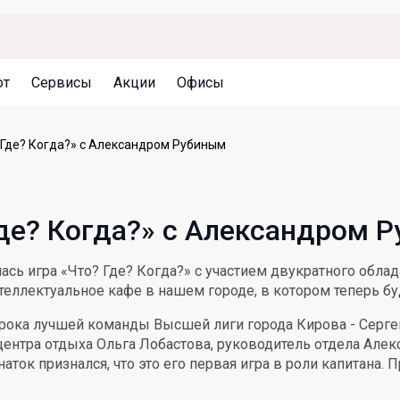
ют
Сервисы
Акции
Офисы
Может быть полезно
Может быть полезно
Может быть полезно
 Где? Когда?» с Александром Рубиным
Система страхования вкладов
Привилегии для клиентов
Документы
Налогообложение вкладов
Оплата кредита
Уведомление об операциях
Где? Когда?» с Александром 
Архив вкладов
Реструктуризация
Кешбэк
Документы
сь игра «Что? Где? Когда?» с участием двукратного обла
Оценка недвижимости
теллектуальное кафе в нашем городе, в котором теперь б
Подбор новой недвижимости
грока лучшей команды Высшей лиги города Кирова - Серге
центра отдыха Ольга Лобастова, руководитель отдела Алек
ток признался, что это его первая игра в роли капитана. 