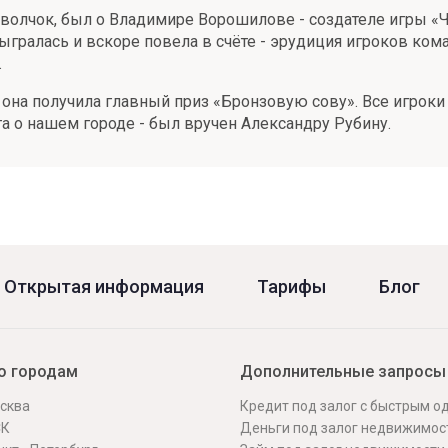
олчок, был о Владимире Ворошилове - создателе игры «Что
сыгралась и вскоре повела в счёте - эрудиция игроков ко
.
она получила главный приз «Бронзовую сову». Все игроки
га о нашем городе - был вручен Александру Рубину.
Открытая информация
Тарифы
Блог
о городам
Дополнительные запросы
сква
Кредит под залог с быстрым 
СК
Деньги под залог недвижимос