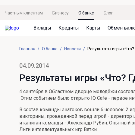
Частным клиентам
Бизнесу
О банке
Блог
Вклады
Кредиты
Карты
Обмен вал
Вклады
Кредиты
Карты
Обмен валют
Сервисы
Акции
Главная
О банке
Новости
Результаты игры «Что?
Не упусти момент
Кредит под залог недвижимости
Дебетовая карта с пакетом услуг
Курсы валют
Оплата кредита
Акция «Приведи друга»
Просто вклад
Рефинансирование
Премиальная карта Mir Supreme
Бронирование валюты
Оценка недвижимости
Акция «Ставка на бизнес»
04.09.2014
Накопительный
Кредит на автомобиль
Пенсионная карта
Курсы валют ЦБ
Подбор новой недвижимости
Результаты игры «Что? 
Пенсионер
Кредит на строительство
Система быстрых платежей
Все карты
4 сентября в Областном дворце молодёжи состояла
Отличная стратегия+
Потребительский кредит
СБПей
Этим событием было открыто IQ Cafe - первое ин
Фиксируй доход
Mir Pay
В состав команды знатоков вошли 6 человек: 2 и
Все кредиты
викторины, проведенной перед игрой - директор 
Новый старт
Госуслуги
и капитан команды - Александр Рубин. Опытный зна
Лиги интеллектуальных игр Вятки.
Валютный плюс
Регистрация в ЕБС