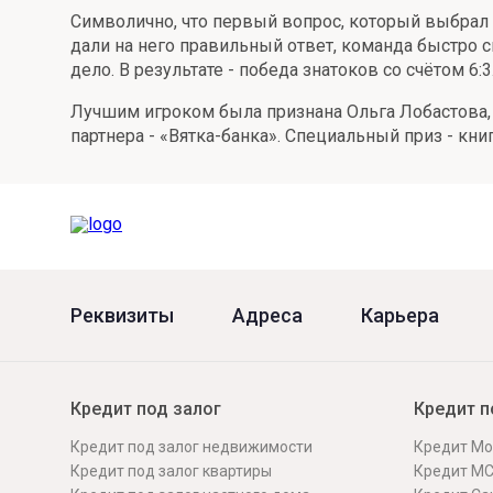
Символично, что первый вопрос, который выбрал в
Онлайн
Удаленная идентификация
дали на него правильный ответ, команда быстро 
дело. В результате - победа знатоков со счётом 6:3
Мобильное приложение
Все вклады
Лучшим игроком была признана Ольга Лобастова, 
Подтверждение согласия через Госуслуги
партнера - «Вятка-банка». Специальный приз - кни
Все сервисы
Реквизиты
Адреса
Карьера
Кредит под залог
Кредит п
Кредит под залог недвижимости
Кредит Мо
Кредит под залог квартиры
Кредит М