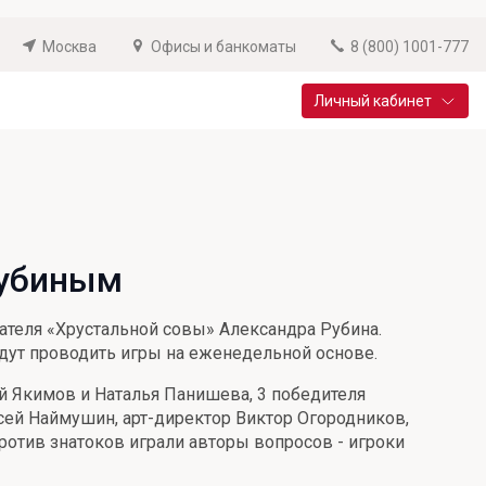
Москва
Офисы и банкоматы
8 (800) 1001-777
Личный кабинет
Специальные предложения
Вклад «Новый старт»
До 14,25% годовых
Рубиным
Подробнее
дателя «Хрустальной совы» Александра Рубина.
удут проводить игры на еженедельной основе.
й Якимов и Наталья Панишева, 3 победителя
сей Наймушин, арт-директор Виктор Огородников,
Против знатоков играли авторы вопросов - игроки