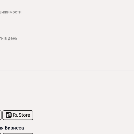
движимости
и в день
я Бизнеса