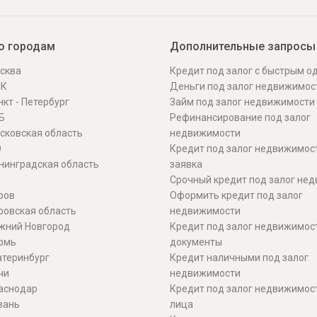
о городам
Дополнительные запросы
сква
Кредит под залог с быстрым 
СК
Деньги под залог недвижимос
кт - Петербург
Займ под залог недвижимости
Б
Рефинансирование под залог
сковская область
недвижимости
О
Кредит под залог недвижимос
нинградская область
заявка
Срочный кредит под залог не
ров
Оформить кредит под залог
ровская область
недвижимости
жний Новгород
Кредит под залог недвижимос
рмь
документы
атеринбург
Кредит наличными под залог
чи
недвижимости
аснодар
Кредит под залог недвижимос
зань
лица