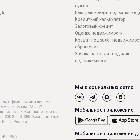
нужно
Быстрый кредит под залог не
ША
Кредитный калькулятор
Залоговый кредит
Оценка недвижимости
Кредит под залог недвижимост
обращения
Заявка на кредит под залог
недвижимости
.
Мы в социальных сетях
лада с физическими лицами
.
О«Норвик Банк», № 902)
Мобильное приложение
и. Телефоны Контактного центра
99 300-30-00, 300 (Бесплатно для
я Банка России.
Мобильное приложение дл
и №6496-У