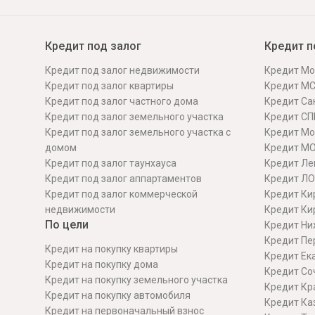
Онлайн
Удаленная идентификация
Кредит под залог
Кредит п
Мобильное приложение
Все вклады
Кредит под залог недвижимости
Кредит Мо
Подтверждение согласия через Госуслуги
Кредит под залог квартиры
Кредит М
Кредит под залог частного дома
Кредит Сан
Все сервисы
Кредит под залог земельного участка
Кредит СП
Кредит под залог земельного участка с
Кредит Мо
домом
Кредит М
Кредит под залог таунхауса
Кредит Ле
Кредит под залог аппартаментов
Кредит ЛО
Кредит под залог коммерческой
Кредит Ки
недвижимости
Кредит Ки
По цели
Кредит Ни
Кредит Пе
Кредит на покупку квартиры
Кредит Ек
Кредит на покупку дома
Кредит Со
Кредит на покупку земельного участка
Кредит Кр
Кредит на покупку автомобиля
Кредит Ка
Кредит на первоначальный взнос