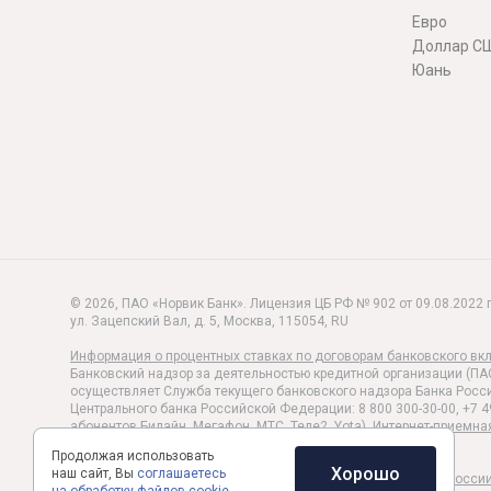
Евро
Доллар С
Юань
© 2026, ПАО «Норвик Банк». Лицензия ЦБ РФ № 902 от 09.08.2022 г
ул. Зацепский Вал, д. 5
,
Москва
,
115054
,
RU
Информация о процентных ставках по договорам банковского вк
Банковский надзор за деятельностью кредитной организации (ПА
осуществляет Служба текущего банковского надзора Банка Росси
Центрального банка Российской Федерации: 8 800 300-30-00, +7 4
абонентов Билайн, Мегафон, МТС, Теле2, Yota).
Интернет-приемна
Политика обработки и защиты персональных данных
Продолжая использовать
Хорошо
наш сайт, Вы
соглашаетесь
Раскрытие информации в соответствии c Указанием Банка Росси