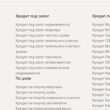
Онлайн
Удаленная идентификация
Кредит под залог
Кредит п
Мобильное приложение
Все вклады
Кредит под залог недвижимости
Кредит Мо
Подтверждение согласия через Госуслуги
Кредит под залог квартиры
Кредит М
Кредит под залог частного дома
Кредит Сан
Все сервисы
Кредит под залог земельного участка
Кредит СП
Кредит под залог земельного участка с
Кредит Мо
домом
Кредит М
Кредит под залог таунхауса
Кредит Ле
Кредит под залог аппартаментов
Кредит ЛО
Кредит под залог коммерческой
Кредит Ки
недвижимости
Кредит Ки
По цели
Кредит Ни
Кредит Пе
Кредит на покупку квартиры
Кредит Ек
Кредит на покупку дома
Кредит Со
Кредит на покупку земельного участка
Кредит Кр
Кредит на покупку автомобиля
Кредит Ка
Кредит на первоначальный взнос