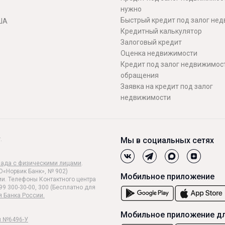
нужно
Быстрый кредит под залог не
ША
Кредитный калькулятор
Залоговый кредит
Оценка недвижимости
Кредит под залог недвижимост
обращения
Заявка на кредит под залог
недвижимости
.
Мы в социальных сетях
лада с физическими лицами
.
О«Норвик Банк», № 902)
Мобильное приложение
и. Телефоны Контактного центра
99 300-30-00, 300 (Бесплатно для
я Банка России.
Мобильное приложение дл
и №6496-У