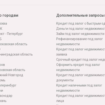
о городам
Дополнительные запросы
сква
Кредит под залог с быстрым 
СК
Деньги под залог недвижимос
кт - Петербург
Займ под залог недвижимости
Б
Рефинансирование под залог
сковская область
недвижимости
О
Кредит под залог недвижимос
нинградская область
заявка
Срочный кредит под залог не
ров
Оформить кредит под залог
ровская область
недвижимости
жний Новгород
Кредит под залог недвижимос
рмь
документы
атеринбург
Кредит наличными под залог
чи
недвижимости
аснодар
Кредит под залог недвижимос
зань
лица