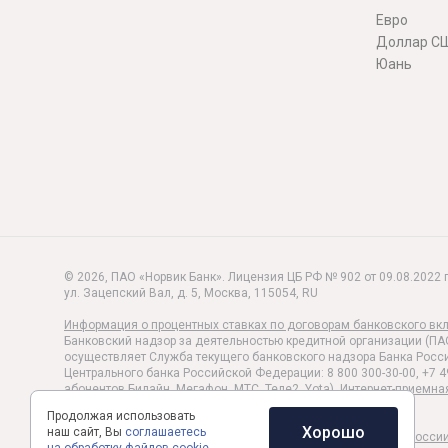
Евро
Доллар С
Юань
© 2026, ПАО «Норвик Банк». Лицензия ЦБ РФ № 902 от 09.08.2022 г
ул. Зацепский Вал, д. 5
,
Москва
,
115054
,
RU
Информация о процентных ставках по договорам банковского вк
Банковский надзор за деятельностью кредитной организации (ПА
осуществляет Служба текущего банковского надзора Банка Росси
Центрального банка Российской Федерации: 8 800 300-30-00, +7 4
абонентов Билайн, Мегафон, МТС, Теле2, Yota).
Интернет-приемна
Политика обработки и защиты персональных данных
Продолжая использовать
Хорошо
наш сайт, Вы
соглашаетесь
Раскрытие информации в соответствии c Указанием Банка Росси