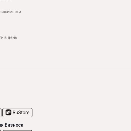
движимости
и в день
я Бизнеса