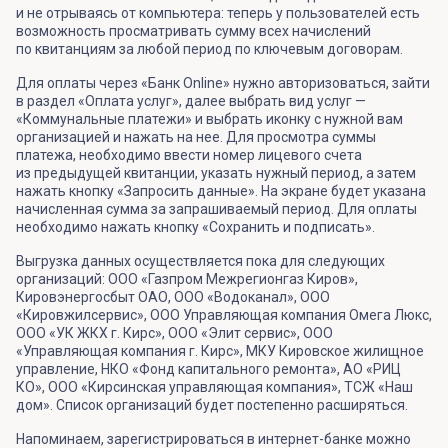
и не отрываясь от компьютера: теперь у пользователей есть
возможность просматривать сумму всех начислений
по квитанциям за любой период по ключевым договорам.
Для оплаты через «Банк Online» нужно авторизоваться, зайти
в раздел «Оплата услуг», далее выбрать вид услуг —
«Коммунальные платежи» и выбрать иконку с нужной вам
организацией и нажать на нее. Для просмотра суммы
платежа, необходимо ввести номер лицевого счета
из предыдущей квитанции, указать нужный период, а затем
нажать кнопку «Запросить данные». На экране будет указана
начисленная сумма за запрашиваемый период. Для оплаты
необходимо нажать кнопку «Сохранить и подписать».
Выгрузка данных осуществляется пока для следующих
организаций: ООО «Газпром Межрегионгаз Киров»,
Кировэнергосбыт ОАО, ООО «Водоканал», ООО
«Кировжилсервис», ООО Управляющая компания Омега Люкс,
ООО «УК ЖКХ г. Кирс», ООО «Элит сервис», ООО
«Управляющая компания г. Кирс», МКУ Кировское жилищное
управление, НКО «Фонд капитального ремонта», АО «РИЦ
КО», ООО «Кирсинская управляющая компания», ТСЖ «Наш
дом». Список организаций будет постепенно расширяться.
Напоминаем, зарегистрироваться в интернет-банке можно