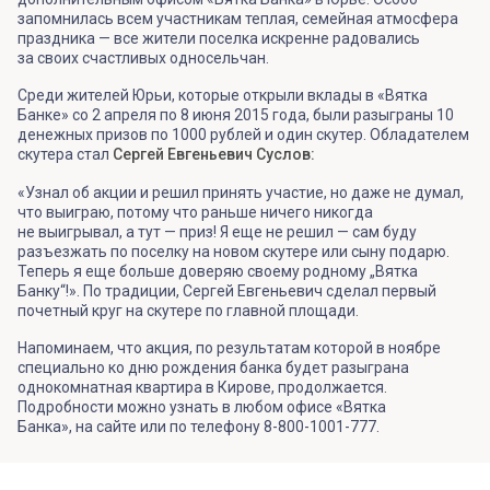
запомнилась всем участникам теплая, семейная атмосфера
праздника — все жители поселка искренне радовались
за своих счастливых односельчан.
Среди жителей Юрьи, которые открыли вклады в «Вятка
Банке» со 2 апреля по 8 июня 2015 года, были разыграны 10
денежных призов по 1000 рублей и один скутер. Обладателем
скутера стал
Сергей Евгеньевич Суслов:
«Узнал об акции и решил принять участие, но даже не думал,
что выиграю, потому что раньше ничего никогда
не выигрывал, а тут — приз! Я еще не решил — сам буду
разъезжать по поселку на новом скутере или сыну подарю.
Теперь я еще больше доверяю своему родному „Вятка
Банку“!». По традиции, Сергей Евгеньевич сделал первый
почетный круг на скутере по главной площади.
Напоминаем, что акция, по результатам которой в ноябре
специально ко дню рождения банка будет разыграна
однокомнатная квартира в Кирове, продолжается.
Подробности можно узнать в любом офисе «Вятка
Банка», на сайте или по телефону 8-800-1001-777.